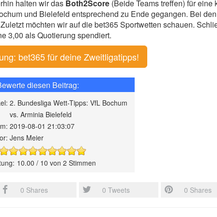
rhin halten wir das
Both2Score
(Beide Teams treffen) für eine 
Bochum und Bielefeld entsprechend zu Ende gegangen. Bei den 
 Zuletzt möchten wir auf die bet365 Sportwetten schauen. Schli
ne 3,00 als Quotierung spendiert.
g: bet365 für deine Zweitligatipps!
el:
2. Bundesliga Wett-Tipps: VfL Bochum
vs. Arminia Bielefeld
um:
2019-08-01 21:03:07
or:
Jens Meier
10.00
/
10
von
2
Stimmen
0
Shares
0
Tweets
0
Shares