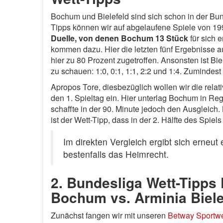
Bochum und Bielefeld sind sich schon in der Bun
Tipps können wir auf abgelaufene Spiele von 19
Duelle, von denen Bochum 13 Stück
für sich 
kommen dazu. Hier die letzten fünf Ergebnisse aus
hier zu 80 Prozent zugetroffen. Ansonsten ist Bi
zu schauen: 1:0, 0:1, 1:1, 2:2 und 1:4. Zumindest
Apropos Tore, diesbezüglich wollen wir die rela
den 1. Spieltag ein. Hier unterlag Bochum in Rege
schaffte in der 90. Minute jedoch den Ausgleich. 
ist der Wett-Tipp, dass in der 2. Hälfte des Spiels
Im direkten Vergleich ergibt sich erneut
bestenfalls das Heimrecht.
2. Bundesliga Wett-Tipps
Bochum vs. Arminia Biele
Zunächst fangen wir mit unseren
Betway Sportwe