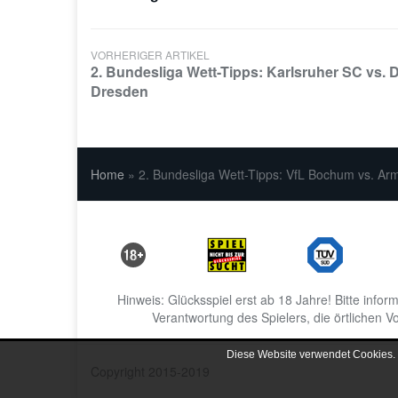
VORHERIGER ARTIKEL
2. Bundesliga Wett-Tipps: Karlsruher SC vs.
Dresden
Home
»
2. Bundesliga Wett-Tipps: VfL Bochum vs. Armi
Hinweis: Glücksspiel erst ab 18 Jahre! Bitte infor
Verantwortung des Spielers, die örtlichen V
Diese Website verwendet Cookies. 
Copyright 2015-2019