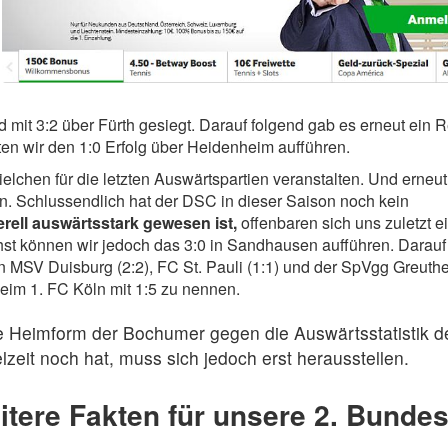
mit 3:2 über Fürth gesiegt. Darauf folgend gab es erneut ein 
en wir den 1:0 Erfolg über Heidenheim aufführen.
elchen für die letzten Auswärtspartien veranstalten. Und erneut
n. Schlussendlich hat der DSC in dieser Saison noch kein
rell auswärtsstark gewesen ist,
offenbaren sich uns zuletzt e
st können wir jedoch das 3:0 in Sandhausen aufführen. Darauf
MSV Duisburg (2:2), FC St. Pauli (1:1) und der SpVgg Greuthe
beim 1. FC Köln mit 1:5 zu nennen.
ie Heimform der Bochumer gegen die Auswärtsstatistik d
elzeit noch hat, muss sich jedoch erst herausstellen.
itere Fakten für unsere 2. Bundes