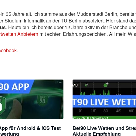
n 35 Jahre alt. Ich stamme aus der Mudderstadt Berlin, bereits 
r Studium Informatik an der TU Berlin absolviert. Hier stand da
kus
. Heute bin ich bereits über 12 Jahre aktiv in der Branche un
twetten Anbietern
mit echten Erfahrungsberichten. All mein Wi
acebook
.
App für Android & iOS Test
Bet90 Live Wetten und Str
ewertung
Aktuelle Empfehlung