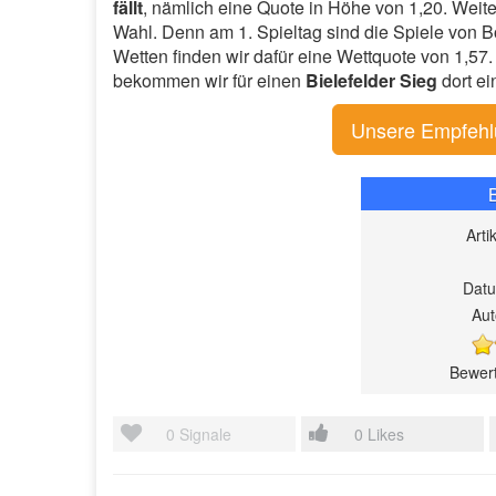
fällt
, nämlich eine Quote in Höhe von 1,20. Weite
Wahl. Denn am 1. Spieltag sind die Spiele von 
Wetten finden wir dafür eine Wettquote von 1,57.
bekommen wir für einen
Bielefelder Sieg
dort ei
Unsere Empfehlun
Artik
Dat
Aut
0
Signale
0
Likes