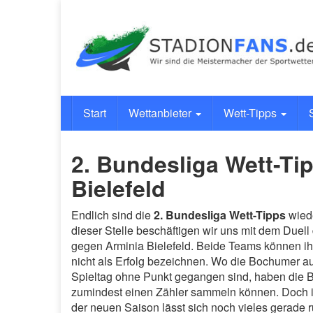
Skip
to
main
content
Start
Wettanbieter
Wett-Tipps
2. Bundesliga Wett-Ti
Bielefeld
Endlich sind die
2. Bundesliga Wett-Tipps
wiede
dieser Stelle beschäftigen wir uns mit dem Duel
gegen Arminia Bielefeld. Beide Teams können ih
nicht als Erfolg bezeichnen. Wo die Bochumer a
Spieltag ohne Punkt gegangen sind, haben die B
zumindest einen Zähler sammeln können. Doch i
der neuen Saison lässt sich noch vieles gerade 