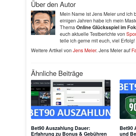
Über den Autor
Mein Name ist Jens Meier und ich bi
einigen Jahren habe ich mein Maste
Thema
Online Glücksspiel im Fo
euch aktuelle Testberichte von
Spor
teile ich gerne mit euch, viel Erfolg!
Weitere Artikel von
Jens Meier
. Jens Meier auf
F
Ähnliche Beiträge
Bet90 Auszahlung Dauer:
Bet90 
Erfahrung zu Bonus & Gebühren
und B