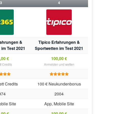
3
4
fahrungen &
Tipico Erfahrungen &
 im Test 2021
Sportwetten im Test 2021
,00 €
100,00 €
t Credits
Anmelden und wetten
tt Credits
100 € Neukundenbonus
974
2004
bile Site
App, Mobile Site
,00 €
100,00 €