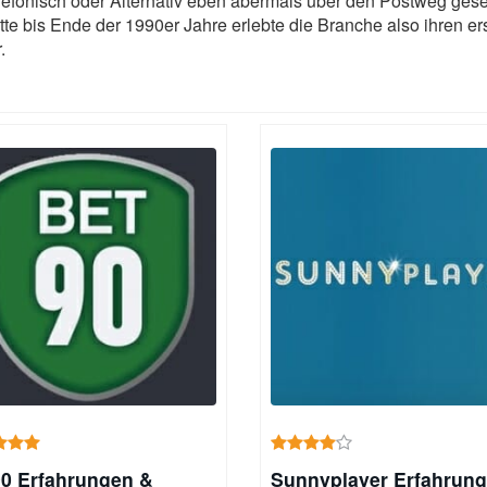
efonisch oder Alternativ eben abermals über den Postweg gesetz
Mitte bis Ende der 1990er Jahre erlebte die Branche also ihren
.
0 Erfahrungen &
Sunnyplayer Erfahrun