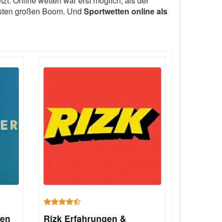
t. Online wetten war erst möglich, als der
 ersten großen Boom. Und
Sportwetten online als
gen
Rizk Erfahrungen &