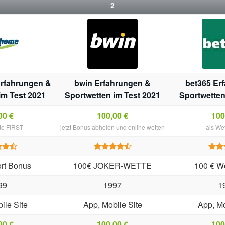
2
Erfahrungen &
bwin Erfahrungen &
bet365 Er
im Test 2021
Sportwetten im Test 2021
Sportwetten
00 €
100,00 €
100
e FIRST
jetzt Bonus abholen und online wetten
als Wet
rt Bonus
100€ JOKER-WETTE
100 € We
99
1997
1
ile Site
App, Mobile Site
App, Mo
00 €
100,00 €
100