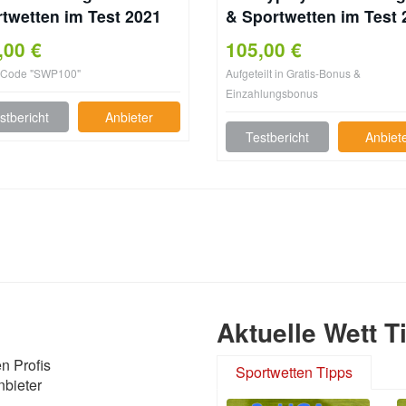
twetten im Test 2021
& Sportwetten im Test 
,00 €
105,00 €
 Code "SWP100"
Aufgeteilt in Gratis-Bonus &
Einzahlungsbonus
stbericht
Anbieter
Testbericht
Anbiet
Aktuelle Wett T
n Profis
Sportwetten Tipps
nbieter