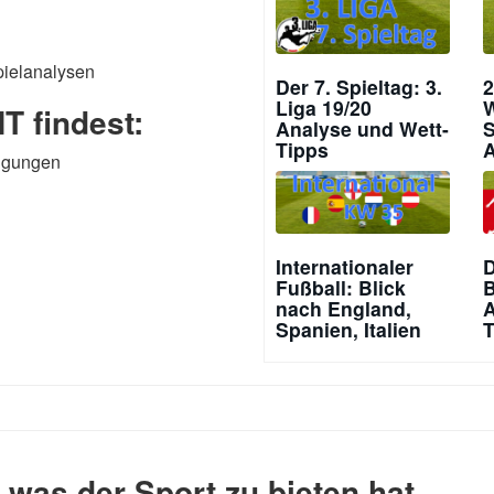
pielanalysen
Der 7. Spieltag: 3.
2
Liga 19/20
W
T findest:
Analyse und Wett-
S
Tipps
A
ingungen
Internationaler
D
Fußball: Blick
B
nach England,
A
Spanien, Italien
T
, was der Sport zu bieten hat