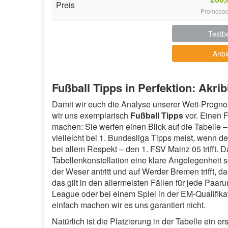
Preis
Promocod
Testbe
Anbi
Fußball Tipps in Perfektion: Akrib
Damit wir euch die Analyse unserer Wett-Progn
wir uns exemplarisch
Fußball Tipps
vor. Einen F
machen: Sie werfen einen Blick auf die Tabelle – 
vielleicht bei 1. Bundesliga Tipps meist, wenn 
bei allem Respekt – den 1. FSV Mainz 05 trifft. 
Tabellenkonstellation eine klare Angelegenheit
der Weser antritt und auf Werder Bremen trifft, d
das gilt in den allermeisten Fällen für jede Paa
League oder bei einem Spiel in der EM-Qualifikat
einfach machen wir es uns garantiert nicht.
Natürlich ist die Platzierung in der Tabelle ein 