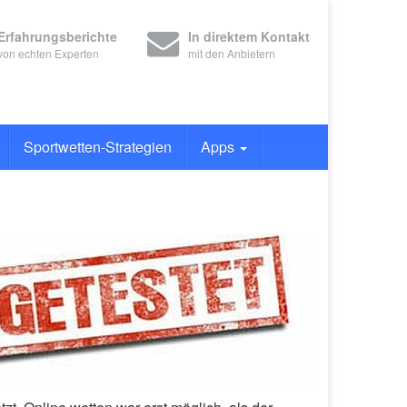
Erfahrungsberichte
In direktem Kontakt
von echten Experten
mit den Anbietern
Sportwetten-Strategien
Apps