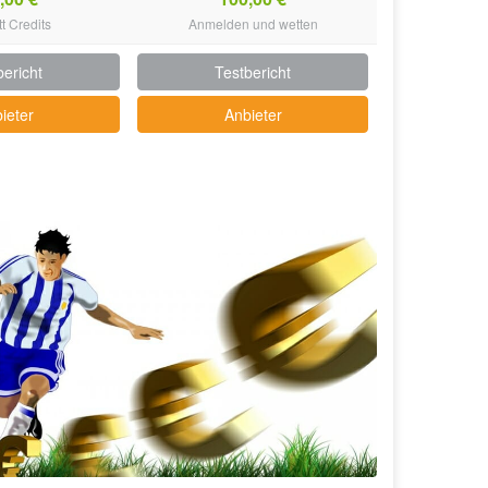
t Credits
Anmelden und wetten
bericht
Testbericht
ieter
Anbieter