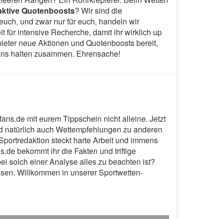
raktive Quotenboosts
? Wir sind die
uch, und zwar nur für euch, handeln wir
für intensive Recherche, damit ihr wirklich up
nbieter neue Aktionen und Quotenboosts bereit,
nfans halten zusammen. Ehrensache!
ns.de mit eurem Tippschein nicht alleine. Jetzt
nd natürlich auch Wettempfehlungen zu anderen
Sportredaktion steckt harte Arbeit und immens
.de bekommt ihr die Fakten und triftige
i solch einer Analyse alles zu beachten ist?
lissen. Willkommen in unserer Sportwetten-