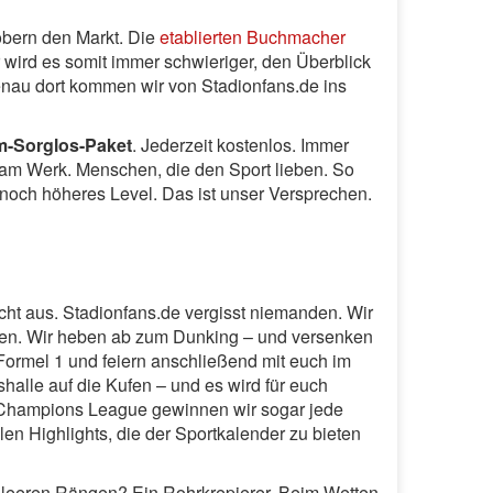
bern den Markt. Die
etablierten Buchmacher
r wird es somit immer schwieriger, den Überblick
 genau dort kommen wir von Stadionfans.de ins
-Sorglos-Paket
. Jederzeit kostenlos. Immer
en am Werk. Menschen, die den Sport lieben. So
 noch höheres Level. Das ist unser Versprechen.
cht aus. Stadionfans.de vergisst niemanden. Wir
rden. Wir heben ab zum Dunking – und versenken
 Formel 1 und feiern anschließend mit euch im
halle auf die Kufen – und es wird für euch
ie Champions League gewinnen wir sogar jede
len Highlights, die der Sportkalender zu bieten
 leeren Rängen? Ein Rohrkrepierer. Beim Wetten