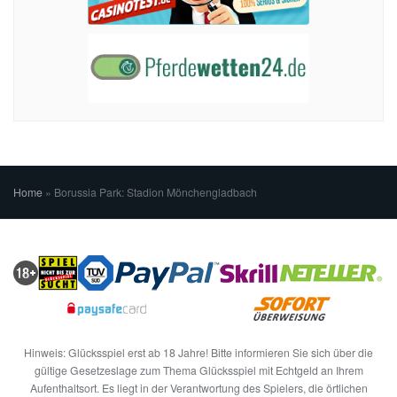
Home
»
Borussia Park: Stadion Mönchengladbach
Hinweis: Glücksspiel erst ab 18 Jahre! Bitte informieren Sie sich über die
gültige Gesetzeslage zum Thema Glücksspiel mit Echtgeld an Ihrem
Aufenthaltsort. Es liegt in der Verantwortung des Spielers, die örtlichen