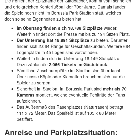
Die Fohlen, der Spitzname der Gladbacher, kommt vom schnellen
und erfolgreichen Konterfußball der 70er Jahre. Damals fanden
die Spiele noch nicht im Borussia Park Stadion statt, welches
doch so seine Eigenheiten zu bieten hat.
Im Oberrang finden sich 18.788 Sitzplätze
wieder.
Weiterhin findet dort die Presse mit bis zu 194 Sitzen Platz.
Der Unterrang hat 18.891 Sitzplätze
zu bieten. Darunter
finden sich 2.064 Ränge für Geschäftskunden. Weitere 684
Logenplätze in 45 Logen sind vorzufinden.
Weiterhin finden sich im Unterrang 16.149 Stehplätze.
Dazu zählen die
2.066 Tickets im Gästeblock
.
Sämtliche Zuschauerplätze im Stadion sind überdacht.
Über nasse Köpfe oder Klamotten brauchen sich nur die
Spieler zu sorgen.
Sicherheit im Stadion: Im Borussia Park sind
mehr als 70
Kameras
montiert, welche eventuelle Fehltritte der Fans
aufzeichnen.
Das Außenmaß des Rasenplatzes (Naturrasen) beträgt
111 x 72 Meter. Das Spielfeld ist auf 105 x 68 Meter
beziffert.
Anreise und Parkplatzsituation: