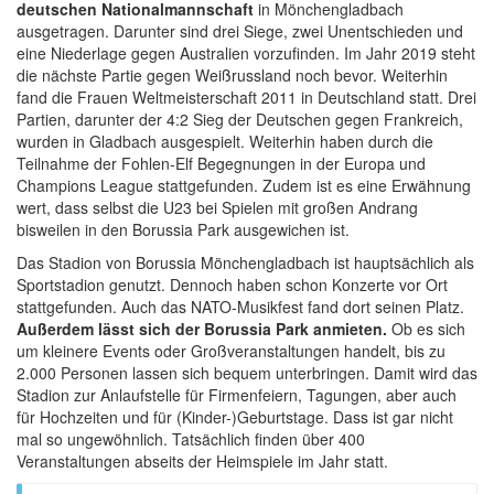
deutschen Nationalmannschaft
in Mönchengladbach
ausgetragen. Darunter sind drei Siege, zwei Unentschieden und
eine Niederlage gegen Australien vorzufinden. Im Jahr 2019 steht
die nächste Partie gegen Weißrussland noch bevor. Weiterhin
fand die Frauen Weltmeisterschaft 2011 in Deutschland statt. Drei
Partien, darunter der 4:2 Sieg der Deutschen gegen Frankreich,
wurden in Gladbach ausgespielt. Weiterhin haben durch die
Teilnahme der Fohlen-Elf Begegnungen in der Europa und
Champions League stattgefunden. Zudem ist es eine Erwähnung
wert, dass selbst die U23 bei Spielen mit großen Andrang
bisweilen in den Borussia Park ausgewichen ist.
Das Stadion von Borussia Mönchengladbach ist hauptsächlich als
Sportstadion genutzt. Dennoch haben schon Konzerte vor Ort
stattgefunden. Auch das NATO-Musikfest fand dort seinen Platz.
Außerdem lässt sich der Borussia Park anmieten.
Ob es sich
um kleinere Events oder Großveranstaltungen handelt, bis zu
2.000 Personen lassen sich bequem unterbringen. Damit wird das
Stadion zur Anlaufstelle für Firmenfeiern, Tagungen, aber auch
für Hochzeiten und für (Kinder-)Geburtstage. Dass ist gar nicht
mal so ungewöhnlich. Tatsächlich finden über 400
Veranstaltungen abseits der Heimspiele im Jahr statt.