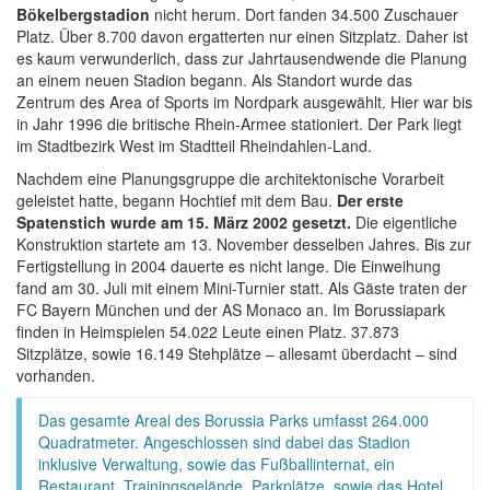
Bökelbergstadion
nicht herum. Dort fanden 34.500 Zuschauer
Platz. Über 8.700 davon ergatterten nur einen Sitzplatz. Daher ist
es kaum verwunderlich, dass zur Jahrtausendwende die Planung
an einem neuen Stadion begann. Als Standort wurde das
Zentrum des Area of Sports im Nordpark ausgewählt. Hier war bis
in Jahr 1996 die britische Rhein-Armee stationiert. Der Park liegt
im Stadtbezirk West im Stadtteil Rheindahlen-Land.
Nachdem eine Planungsgruppe die architektonische Vorarbeit
geleistet hatte, begann Hochtief mit dem Bau.
Der erste
Spatenstich wurde am 15. März 2002 gesetzt.
Die eigentliche
Konstruktion startete am 13. November desselben Jahres. Bis zur
Fertigstellung in 2004 dauerte es nicht lange. Die Einweihung
fand am 30. Juli mit einem Mini-Turnier statt. Als Gäste traten der
FC Bayern München und der AS Monaco an. Im Borussiapark
finden in Heimspielen 54.022 Leute einen Platz. 37.873
Sitzplätze, sowie 16.149 Stehplätze – allesamt überdacht – sind
vorhanden.
Das gesamte Areal des Borussia Parks umfasst 264.000
Quadratmeter. Angeschlossen sind dabei das Stadion
inklusive Verwaltung, sowie das Fußballinternat, ein
Restaurant, Trainingsgelände, Parkplätze, sowie das Hotel