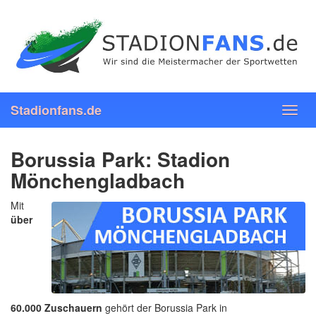
Skip
to
main
content
Stadionfans.de
Toggl
navig
Borussia Park: Stadion
Mönchengladbach
Mit
über
60.000 Zuschauern
gehört der Borussia Park in