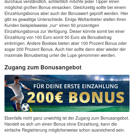
durchaus verständlich, schließlich möchte jeder Tipper einen
möglichst großen Bonus einsacken. Gleichzeitig sollte bei einem
Einzahlungsbonus aber auch der Bonuswert geprüft werden. Hier
gibt es gewaltige Unterschiede. Einige Wettanbieter stellen ihren
Kunden beispielsweise „nur“ einen 50 prozentigen
Einzahlungsbonus zur Verfügung. Dieser könnte somit bei einer
Einzahlung von 100 Euro somit 50 Euro als Bonusbetrag
einbringen. Andere Bookies bieten aber 100 Prozent Bonus oder
sogar 200 Prozent Bonus. Auch hier sollte dann aber wieder der
maximale Bonusbetrag unter die Lupe genommen werden.
Zugang zum Bonusangebot
Ebenfalls nicht ganz unwichtig ist der Zugang zum Bonusangebot.
Handelt es sich um einen Bonus ohne Einzahlung, kann die
einfache Registrierung möglicherweise schon ausreichend sein.