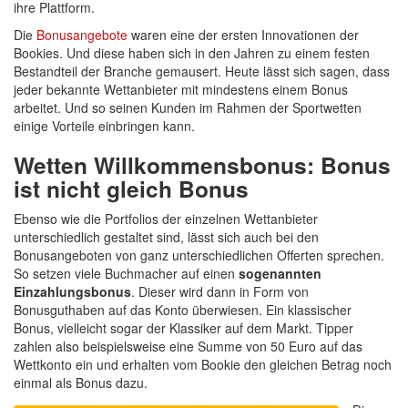
ihre Plattform.
Die
Bonusangebote
waren eine der ersten Innovationen der
Bookies. Und diese haben sich in den Jahren zu einem festen
Bestandteil der Branche gemausert. Heute lässt sich sagen, dass
jeder bekannte Wettanbieter mit mindestens einem Bonus
arbeitet. Und so seinen Kunden im Rahmen der Sportwetten
einige Vorteile einbringen kann.
Wetten Willkommensbonus: Bonus
ist nicht gleich Bonus
Ebenso wie die Portfolios der einzelnen Wettanbieter
unterschiedlich gestaltet sind, lässt sich auch bei den
Bonusangeboten von ganz unterschiedlichen Offerten sprechen.
So setzen viele Buchmacher auf einen
sogenannten
Einzahlungsbonus
. Dieser wird dann in Form von
Bonusguthaben auf das Konto überwiesen. Ein klassischer
Bonus, vielleicht sogar der Klassiker auf dem Markt. Tipper
zahlen also beispielsweise eine Summe von 50 Euro auf das
Wettkonto ein und erhalten vom Bookie den gleichen Betrag noch
einmal als Bonus dazu.