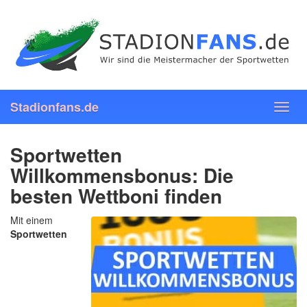
Skip
to
main
content
Stadionfans.de
Toggl
navig
Sportwetten
Willkommensbonus: Die
besten Wettboni finden
Mit einem
Sportwetten