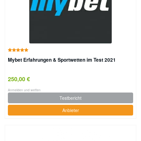
Mybet Erfahrungen & Sportwetten im Test 2021
250,00 €
Anmelden und wetten
Testbericht
Anbieter