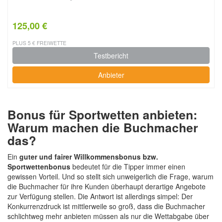
125,00 €
PLUS 5 € FREIWETTE
Testbericht
Anbieter
Bonus für Sportwetten anbieten:
Warum machen die Buchmacher
das?
Ein
guter und fairer Willkommensbonus bzw.
Sportwettenbonus
bedeutet für die Tipper immer einen
gewissen Vorteil. Und so stellt sich unweigerlich die Frage, warum
die Buchmacher für ihre Kunden überhaupt derartige Angebote
zur Verfügung stellen. Die Antwort ist allerdings simpel: Der
Konkurrenzdruck ist mittlerweile so groß, dass die Buchmacher
schlichtweg mehr anbieten müssen als nur die Wettabgabe über