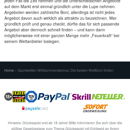
jeden Fall die Zeit nehmen und die unterschiedlichen Angebote
auf dem Markt erst einmal gründlich unter die Lupe nehmen.
Angeboten werden zahlreiche Boni, allerdings ist nicht jedes
Angebot davon auch wirklich als attraktiv zu bezeichnen. Wer
gründlich prüft und genau checkt, dürfte das für sich passende
Angebot aber dennoch schnell finden – und kann dann
möglicherweise mit einer ganzen Menge mehr „Feuerkraft“ bei
seinem Wettanbieter loslegen.
Home
»
Sportwetten Willkommensbonus: Die besten Wettboni finden
Hinweis: Glücksspiel erst ab 18 Jahre! Bitte informieren Sie sich über die
gültige Gesetzeslage zum Thema Glücksspiel mit Echtgeld an Ihrem