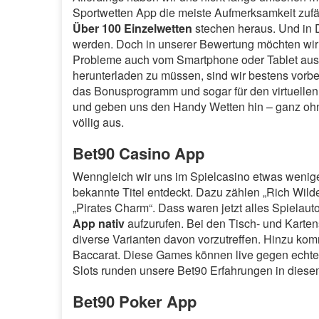
Sportwetten App die meiste Aufmerksamkeit zufäll
Über 100 Einzelwetten
stechen heraus. Und in D
werden. Doch in unserer Bewertung möchten wir 
Probleme auch vom Smartphone oder Tablet aus 
herunterladen zu müssen, sind wir bestens vorbere
das Bonusprogramm und sogar für den virtuellen 
und geben uns den Handy Wetten hin – ganz ohn
völlig aus.
Bet90 Casino App
Wenngleich wir uns im Spielcasino etwas wenige
bekannte Titel entdeckt. Dazu zählen „Rich Wild
„Pirates Charm“. Dass waren jetzt alles Spielau
App nativ
aufzurufen. Bei den Tisch- und Kartens
diverse Varianten davon vorzutreffen. Hinzu ko
Baccarat. Diese Games können live gegen echte
Slots runden unsere Bet90 Erfahrungen in diese
Bet90 Poker App