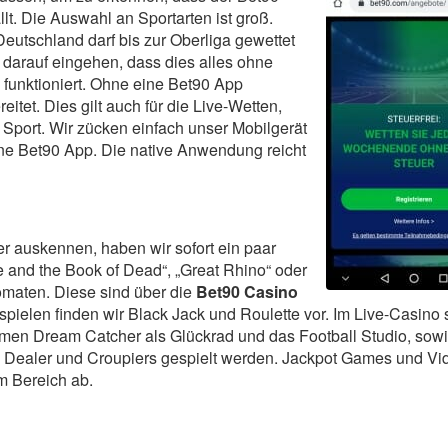
t. Die Auswahl an Sportarten ist groß.
eutschland darf bis zur Oberliga gewettet
darauf eingehen, dass dies alles ohne
funktioniert. Ohne eine Bet90 App
itet. Dies gilt auch für die Live-Wetten,
Sport. Wir zücken einfach unser Mobilgerät
e Bet90 App. Die native Anwendung reicht
r auskennen, haben wir sofort ein paar
e and the Book of Dead“, „Great Rhino“ oder
tomaten. Diese sind über die
Bet90 Casino
pielen finden wir Black Jack und Roulette vor. Im Live-Casino 
mmen Dream Catcher als Glückrad und das Football Studio, sow
 Dealer und Croupiers gespielt werden. Jackpot Games und Vi
m Bereich ab.