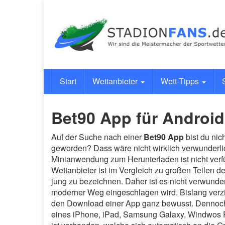
Skip
to
main
content
Start
Wettanbieter
Wett-Tipps
Bet90 App für Androi
Auf der Suche nach einer
Bet90 App
bist du nic
geworden? Dass wäre nicht wirklich verwunderli
Minianwendung zum Herunterladen ist nicht verf
Wettanbieter ist im Vergleich zu großen Teilen d
jung zu bezeichnen. Daher ist es nicht verwunder
moderner Weg eingeschlagen wird. Bislang verzi
den Download einer App ganz bewusst. Dennoc
eines iPhone, iPad, Samsung Galaxy, Windwos 