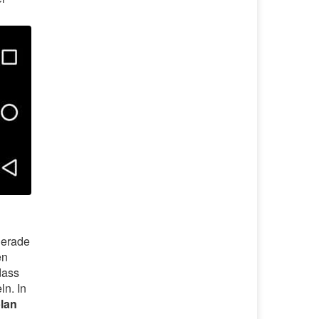
gerade
en
dass
ln. In
plan