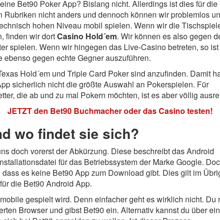
 eine Bet90 Poker App? Bislang nicht. Allerdings ist dies für die
 Rubriken nicht anders und dennoch können wir problemlos un
echnisch hohen Niveau mobil spielen. Wenn wir die Tischspiel
n, finden wir dort
Casino Hold´em
. Wir können es also gegen d
r spielen. Wenn wir hingegen das Live-Casino betreten, so ist
e ebenso gegen echte Gegner auszuführen.
Texas Hold´em und Triple Card Poker sind anzufinden. Damit ha
pp sicherlich nicht die größte Auswahl an Pokerspielen. Für
tter, die ab und zu mal Pokern möchten, ist es aber völlig ausr
JETZT den Bet90 Buchmacher oder das Casino testen!
d wo findet sie sich?
ns doch vorerst der Abkürzung. Diese beschreibt das Android
nstallationsdatei für das Betriebssystem der Marke Google. Doc
, dass es keine Bet90 App zum Download gibt. Dies gilt im Übr
ür die Bet90 Android App.
bile gespielt wird. Denn einfacher geht es wirklich nicht. Du
erten Browser und gibst Bet90 ein. Alternativ kannst du über ei