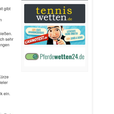
t gibt
n
nießen.
ch sehr
ungen
Kürze
ieler
k ein.