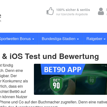
100% sicher & seriös
nur lizenzierte Angebote
Sportwetten Bonus
Bundesliga-Stadien
Ratgeber
d & iOS Test und Bewertung
ht fündig
ch. Denn eine
ügbar. Der
er Konkurrenz als
lich, dass ein
chtet Bet90 auf
h können Nutzer
Phone und Co auf den Buchmacher zugreifen. Denn eine nativ