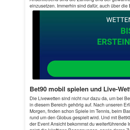
einzusetzen. Immerhin sind dafür, auch über die 
Bet90 mobil spielen und Live-Wet
Die Livewetten sind nicht nur dazu da, um bei 
in diesem Bereich gehörig auf. Nach unseren Erf
Morgen, finden schon Spiele im Tennis, beim Bask
rund um den Globus gespielt wird. Und mit Bet90 b
der Event Ansicht bekommst du weiterführende I