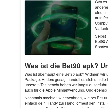
Gibt es
anderen
einem t
aufrufe
Compute
Variant
Selbst 
Bet90 A
Sportwe
Was ist die Bet90 apk? Un
Was ist überhaupt eine Bet90 apk? Widmen wir u
Package. Anders gesagt handelt es sich um die I
unserem Testbericht haben wir längst ausgeführt
auch für die Apple Minianwendung. Und ebenso f
Nochmals möchten wir erwähnen, wie bei Bet90 mo
einfach dein Handy zur Hand, öffnest den installi