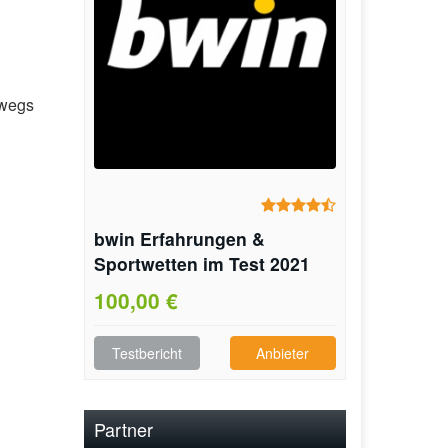
.
rwegs
bwin Erfahrungen &
Sportwetten im Test 2021
100,00 €
Testbericht
Anbieter
Partner