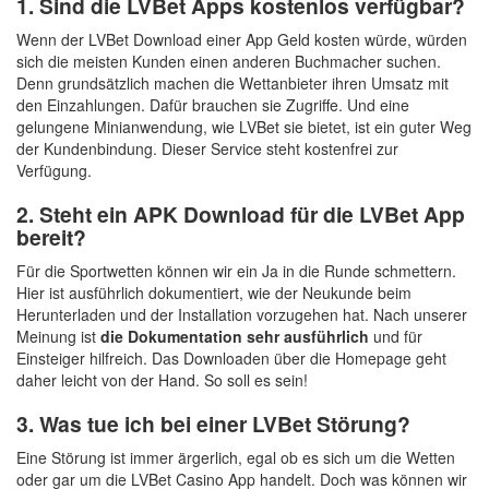
1. Sind die LVBet Apps kostenlos verfügbar?
Wenn der LVBet Download einer App Geld kosten würde, würden
sich die meisten Kunden einen anderen Buchmacher suchen.
Denn grundsätzlich machen die Wettanbieter ihren Umsatz mit
den Einzahlungen. Dafür brauchen sie Zugriffe. Und eine
gelungene Minianwendung, wie LVBet sie bietet, ist ein guter Weg
der Kundenbindung. Dieser Service steht kostenfrei zur
Verfügung.
2. Steht ein APK Download für die LVBet App
bereit?
Für die Sportwetten können wir ein Ja in die Runde schmettern.
Hier ist ausführlich dokumentiert, wie der Neukunde beim
Herunterladen und der Installation vorzugehen hat. Nach unserer
Meinung ist
die Dokumentation sehr ausführlich
und für
Einsteiger hilfreich. Das Downloaden über die Homepage geht
daher leicht von der Hand. So soll es sein!
3. Was tue ich bei einer LVBet Störung?
Eine Störung ist immer ärgerlich, egal ob es sich um die Wetten
oder gar um die LVBet Casino App handelt. Doch was können wir