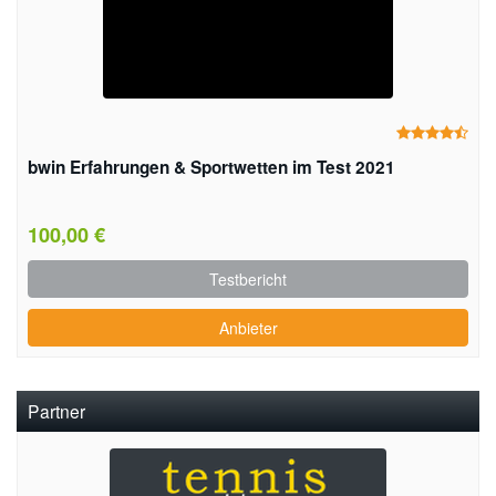
bwin Erfahrungen & Sportwetten im Test 2021
100,00 €
Testbericht
Anbieter
Partner