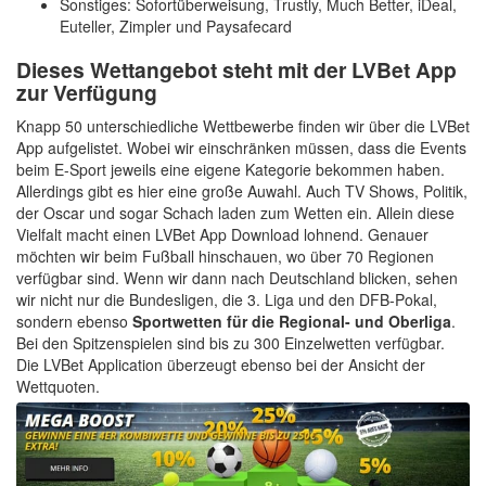
Sonstiges: Sofortüberweisung, Trustly, Much Better, iDeal,
Euteller, Zimpler und Paysafecard
Dieses Wettangebot steht mit der LVBet App
zur Verfügung
Knapp 50 unterschiedliche Wettbewerbe finden wir über die LVBet
App aufgelistet. Wobei wir einschränken müssen, dass die Events
beim E-Sport jeweils eine eigene Kategorie bekommen haben.
Allerdings gibt es hier eine große Auwahl. Auch TV Shows, Politik,
der Oscar und sogar Schach laden zum Wetten ein. Allein diese
Vielfalt macht einen LVBet App Download lohnend. Genauer
möchten wir beim Fußball hinschauen, wo über 70 Regionen
verfügbar sind. Wenn wir dann nach Deutschland blicken, sehen
wir nicht nur die Bundesligen, die 3. Liga und den DFB-Pokal,
sondern ebenso
Sportwetten für die Regional- und Oberliga
.
Bei den Spitzenspielen sind bis zu 300 Einzelwetten verfügbar.
Die LVBet Application überzeugt ebenso bei der Ansicht der
Wettquoten.