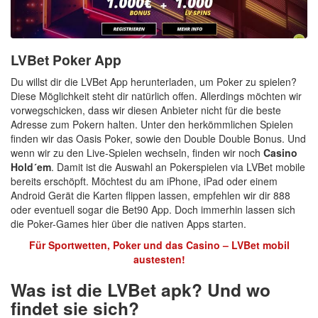
LVBet Poker App
Du willst dir die LVBet App herunterladen, um Poker zu spielen?
Diese Möglichkeit steht dir natürlich offen. Allerdings möchten wir
vorwegschicken, dass wir diesen Anbieter nicht für die beste
Adresse zum Pokern halten. Unter den herkömmlichen Spielen
finden wir das Oasis Poker, sowie den Double Double Bonus. Und
wenn wir zu den Live-Spielen wechseln, finden wir noch
Casino
Hold´em
. Damit ist die Auswahl an Pokerspielen via LVBet mobile
bereits erschöpft. Möchtest du am iPhone, iPad oder einem
Android Gerät die Karten flippen lassen, empfehlen wir dir 888
oder eventuell sogar die Bet90 App. Doch immerhin lassen sich
die Poker-Games hier über die nativen Apps starten.
Für Sportwetten, Poker und das Casino – LVBet mobil
austesten!
Was ist die LVBet apk? Und wo
findet sie sich?