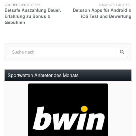
VORHERIGER ARTIKEL
NÄCHSTER ARTIKEL
Betsafe Auszahlung Dauer:
Betsson Apps für Android &
Erfahrung zu Bonus &
iOS Test und Bewertung
Gebühren
Sportwetten Anbieter des Monats