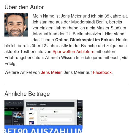
Über den Autor
Mein Name ist Jens Meier und ich bin 35 Jahre alt.
Ich stamme aus der Mudderstadt Berlin, bereits
vor einigen Jahren habe ich mein Master Studium
Informatik an der TU Berlin absolviert. Hier stand
das Thema
Online Glücksspiel im Fokus
. Heute
bin ich bereits über 12 Jahre aktiv in der Branche und zeige euch
aktuelle Testberichte von
Sportwetten Anbietern
mit echten
Erfahrungsberichten. All mein Wissen teile ich gerne mit euch, viel
Erfolg!
Weitere Artikel von
Jens Meier
. Jens Meier auf
Facebook
.
Ähnliche Beiträge