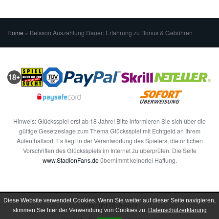
Home
»
Betsson Auszahlung Dauer: Erfahrung zu Bonus & Gebühren
Hinweis: Glücksspiel erst ab 18 Jahre! Bitte informieren Sie sich über die
gültige Gesetzeslage zum Thema Glücksspiel mit Echtgeld an Ihrem
Aufenthaltsort. Es liegt in der Verantwortung des Spielers, die örtlichen
Vorschriften des Glücksspiels im Internet zu überprüfen. Die Seite
www.StadionFans.de
übernimmt keinerlei Haftung.
Diese Website verwendet Cookies. Wenn Sie weiter auf dieser Seite navigieren,
Copyright 2015-2019
stimmen Sie hier der Verwendung von Cookies zu.
Datenschutzerklärung