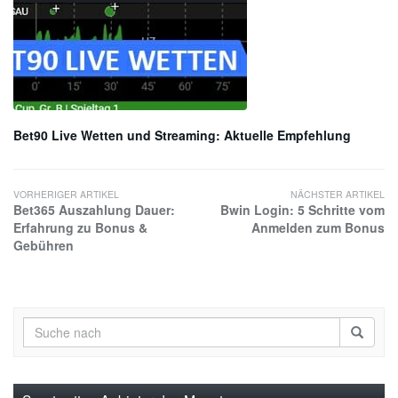
Bet90 Live Wetten und Streaming: Aktuelle Empfehlung
VORHERIGER ARTIKEL
NÄCHSTER ARTIKEL
Bet365 Auszahlung Dauer:
Bwin Login: 5 Schritte vom
Erfahrung zu Bonus &
Anmelden zum Bonus
Gebühren