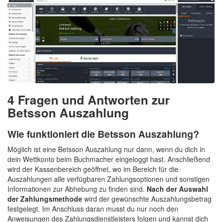
4 Fragen und Antworten zur
Betsson Auszahlung
Wie funktioniert die Betsson Auszahlung?
Möglich ist eine Betsson Auszahlung nur dann, wenn du dich in
dein Wettkonto beim Buchmacher eingeloggt hast. Anschließend
wird der Kassenbereich geöffnet, wo im Bereich für die
Auszahlungen alle verfügbaren Zahlungsoptionen und sonstigen
Informationen zur Abhebung zu finden sind.
Nach der Auswahl
der Zahlungsmethode
wird der gewünschte Auszahlungsbetrag
festgelegt. Im Anschluss daran musst du nur noch den
Anweisungen des Zahlungsdienstleisters folgen und kannst dich