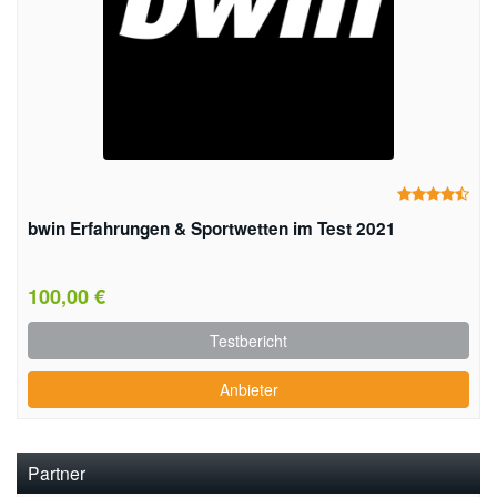
bwin Erfahrungen & Sportwetten im Test 2021
100,00 €
Testbericht
Anbieter
Partner