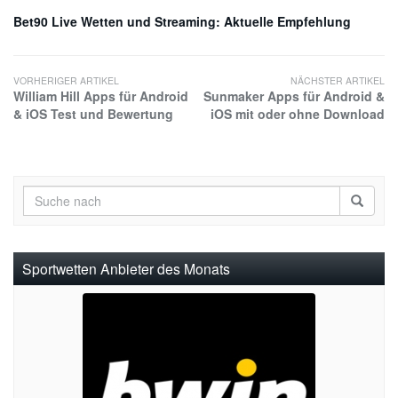
Bet90 Live Wetten und Streaming: Aktuelle Empfehlung
VORHERIGER ARTIKEL
NÄCHSTER ARTIKEL
William Hill Apps für Android
Sunmaker Apps für Android &
& iOS Test und Bewertung
iOS mit oder ohne Download
Sportwetten Anbieter des Monats