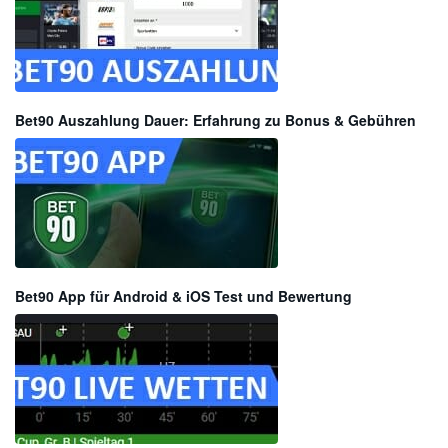
Bet90 Auszahlung Dauer: Erfahrung zu Bonus & Gebühren
Bet90 App für Android & iOS Test und Bewertung