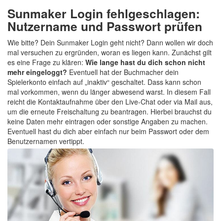
Sunmaker Login fehlgeschlagen:
Nutzername und Passwort prüfen
Wie bitte? Dein Sunmaker Login geht nicht? Dann wollen wir doch
mal versuchen zu ergründen, woran es liegen kann. Zunächst gilt
es eine Frage zu klären:
Wie lange hast du dich schon nicht
mehr eingeloggt?
Eventuell hat der Buchmacher dein
Spielerkonto einfach auf „inaktiv“ geschaltet. Dass kann schon
mal vorkommen, wenn du länger abwesend warst. In diesem Fall
reicht die Kontaktaufnahme über den Live-Chat oder via Mail aus,
um die erneute Freischaltung zu beantragen. Hierbei brauchst du
keine Daten mehr eintragen oder sonstige Angaben zu machen.
Eventuell hast du dich aber einfach nur beim Passwort oder dem
Benutzernamen vertippt.