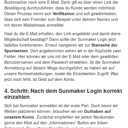
Buchmacher noch eine E-Mail. Darin gilt es über einen Link die
Bestätigung durchzuführen, dass du Kunde werden möchtest.
Dieser Prozess nennt sich
Verifikation
und soll gewährleisten,
dass sich kein Fremder zum Beispiel unter deinem Namen und
mit deiner Mailadresse anmeldet.
Hast du die E-Mail erhalten, den Link angeklickt und damit deine
Mitgliedschaft bestätigt? Dann sollte der Sunmaker Login jetzt
tadellos funktionieren. Erneut navigieren wir zur
Startseite der
Sportwetten
. Dort angekommen sehen wir in der Kopfzeile zwei
Felder. Hier können wir uns mit der E-Mail oder dem gewählten
Benutzernamen und dem Passwort einwählen. Ist die Sunmaker
Anmeldung auf diesem Wege durchgeführt, so haben wir auf
unsere Kontoeinstellungen, sowie die Einzelwetten Zugriff. Was
jetzt noch fehlt, ist Geld auf dem Konto.
4. Schritt: Nach dem Sunmaker Login korrekt
einzahlen
Sich bei Sunmaker anmelden ist der erste Part. Doch bevor wir
Wetten platzieren können, brauchen wir ein
Guthaben auf
unserem Konto
. Zunächst empfehlen wir jedem Neukunden
gerne den Klick auf den „Informationen“ Button am linken