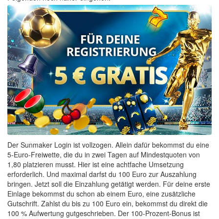
Der Sunmaker Login ist vollzogen. Allein dafür bekommst du eine
5-Euro-Freiwette, die du in zwei Tagen auf Mindestquoten von
1,80 platzieren musst. Hier ist eine achtfache Umsetzung
erforderlich. Und maximal darfst du 100 Euro zur Auszahlung
bringen. Jetzt soll die Einzahlung getätigt werden. Für deine erste
Einlage bekommst du schon ab einem Euro, eine zusätzliche
Gutschrift. Zahlst du bis zu 100 Euro ein, bekommst du direkt die
100 % Aufwertung gutgeschrieben. Der 100-Prozent-Bonus ist