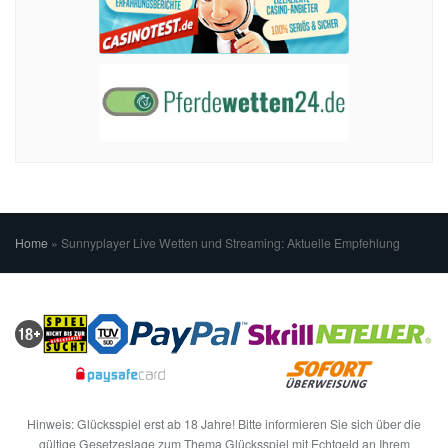
Home
»
Sunnyplayer Live Wetten und Streaming: Aktuelle Empfehlung
Hinweis: Glücksspiel erst ab 18 Jahre! Bitte informieren Sie sich über die
gültige Gesetzeslage zum Thema Glücksspiel mit Echtgeld an Ihrem