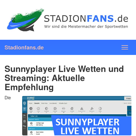
Skip
to
main
content
Stadionfans.de
Toggl
navig
Sunnyplayer Live Wetten und
Streaming: Aktuelle
Empfehlung
Die