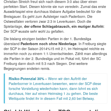
Christian Streich freut sich nach diesem 3:0 also über einen
perfekten Start. Diesen könnte sie nun veredeln. Zumal das erste
Auswärtsspiel eine durchaus lösbare Aufgabe bedeutet für die
Breisgauer. Es geht zum Aufsteiger nach Paderborn. Die
Ostwestfalen verloren zwar 2:3 in Leverkusen. Doch die
Spielanlage,
der offene Schlagabtausch, ein mutiger Auftritt
:
Der SCP wusste sehr wohl zu gefallen.
Die bislang einzigen beiden Partien in der 1. Bundesliga
überstand
Paderborn noch ohne Niederlage
. In Freiburg siegte
der SCP in der Saison 2014%15 mit 2:1, im Heimspiel reichte es
immerhin noch zu einem 1:1-Unentschieden. Zählt man allerdings
die Partien in der 2. Bundesliga und im Pokal mit, führt der SC
Freiburg dann doch mit 5:3 nach Siegen. Drei weitere
Begegnungen endeten remis.
Risiko-Potenzial 30% –
Wenn wir den Auftritt der
Paderborner in Leverkusen bewerten, wenn der SCP diese
forsche Vorstellung wiederholen kann, dann lohnt es sich
durchaus, hier auf einen Heimsieg 1 zu gehen. Die beste
Wettquote findet ihr in diesem Fall mit 2,60 bei Betway.