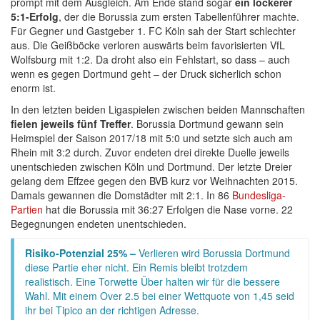
prompt mit dem Ausgleich. Am Ende stand sogar
ein lockerer
5:1-Erfolg
, der die Borussia zum ersten Tabellenführer machte.
Für Gegner und Gastgeber 1. FC Köln sah der Start schlechter
aus. Die Geißböcke verloren auswärts beim favorisierten VfL
Wolfsburg mit 1:2. Da droht also ein Fehlstart, so dass – auch
wenn es gegen Dortmund geht – der Druck sicherlich schon
enorm ist.
In den letzten beiden Ligaspielen zwischen beiden Mannschaften
fielen jeweils fünf Treffer
. Borussia Dortmund gewann sein
Heimspiel der Saison 2017/18 mit 5:0 und setzte sich auch am
Rhein mit 3:2 durch. Zuvor endeten drei direkte Duelle jeweils
unentschieden zwischen Köln und Dortmund. Der letzte Dreier
gelang dem Effzee gegen den BVB kurz vor Weihnachten 2015.
Damals gewannen die Domstädter mit 2:1. In 86
Bundesliga-
Partien
hat die Borussia mit 36:27 Erfolgen die Nase vorne. 22
Begegnungen endeten unentschieden.
Risiko-Potenzial 25% –
Verlieren wird Borussia Dortmund
diese Partie eher nicht. Ein Remis bleibt trotzdem
realistisch. Eine Torwette Über halten wir für die bessere
Wahl. Mit einem Over 2.5 bei einer Wettquote von 1,45 seid
ihr bei Tipico an der richtigen Adresse.