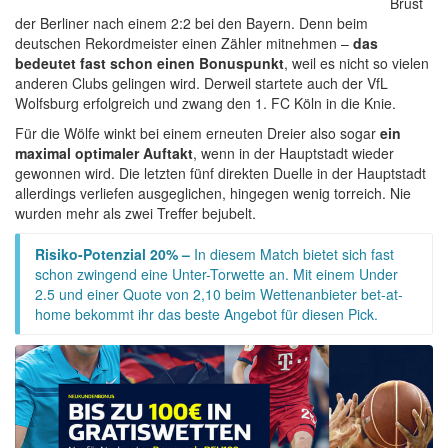
Brust
der Berliner nach einem 2:2 bei den Bayern. Denn beim
deutschen Rekordmeister einen Zähler mitnehmen –
das
bedeutet fast schon einen Bonuspunkt
, weil es nicht so vielen
anderen Clubs gelingen wird. Derweil startete auch der VfL
Wolfsburg erfolgreich und zwang den 1. FC Köln in die Knie.
Für die Wölfe winkt bei einem erneuten Dreier also sogar
ein
maximal optimaler Auftakt
, wenn in der Hauptstadt wieder
gewonnen wird. Die letzten fünf direkten Duelle in der Hauptstadt
allerdings verliefen ausgeglichen, hingegen wenig torreich. Nie
wurden mehr als zwei Treffer bejubelt.
Risiko-Potenzial 20% –
In diesem Match bietet sich fast
schon zwingend eine Unter-Torwette an. Mit einem Under
2.5 und einer Quote von 2,10 beim Wettenanbieter bet-at-
home bekommt ihr das beste Angebot für diesen Pick.