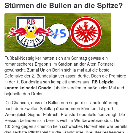
Stürmen die Bullen an die Spitze?
Fußball-Nostalgiker hätten sich am Sonntag gewiss ein
romantischeres Ergebnis im Stadion an der Alten Försterei
gewünscht. Zumal Union Berlin sich ja mal auf die beste
Defensive der 2. Bundesliga verlassen durfte. Doch die Premiere
in der 1. Bundesliga sah komplett anders aus.
RB Leipzig
kannte keinerlei Gnade
, jubelte verdientermaßen vier Mal und
bejubelte den Dreier.
Die Chancen, dass die Bullen nun sogar die Tabellenführung
nach dem zweiten Spieltag übernehmen könnten, ist groß.
Wenngleich Gegner Eintracht Frankfurt ebenfalls überzeugt. Die
Hessen befinden sich bereits weit im Wettbewerbsmodus. Der
1:0-Sieg gegen sicherlich kein schwaches Hoffenheim war bereits
das sechste Pflichtspiel für die Frankfurter.
Drei der bisherigen