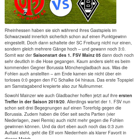
Rheinhessen haben sie sich während ihres Gastspiels im
Schwarzwald innerlich sicherlich schon auf einen Punktgewinn
eingestellt. Doch dann schaltete der SC Freiburg nicht nur einen,
sondern gleich mehrere Gänge hoch – und gewann noch 3:0.
Somit war der
Saisonstart des 1. FSV Mainz 05
dann doch noch
sehr deutlich in die Hose gegangen. Kaum anders sieht es beim
kommenden Gegner Borussia Mönchengladbach aus. Was die
Fohlen auch anstellten – am Ende kamen sie nicht über ein
torloses 0:0 gegen den FC Schalke 04 hinaus. Das erste Topspiel
am Samstagabend krepierte also zur Nullnummer.
Sowohl Mainzer wie auch Gladbacher hoffen jetzt auf ihre
ersten
Treffer in der Saison 2019/20
. Allerdings wartet der 1. FSV nun
schon seit drei Begegnungen auf einen Torerfolg gegen die
Borussia. Zudem haben die 05er seit sechs Partien (vier
Niederlagen, zwei Remis) auch nicht mehr gegen die Fohlen
gewinnen können. Und da dort eben auch noch das 0:3 zum
Auftakt steht, geht die Elf vom Niederrhein als klarer Favorit in
dieses Match.