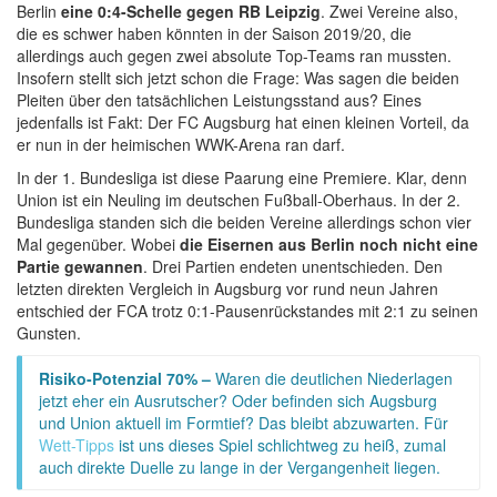
Berlin
eine 0:4-Schelle gegen RB Leipzig
. Zwei Vereine also,
die es schwer haben könnten in der Saison 2019/20, die
allerdings auch gegen zwei absolute Top-Teams ran mussten.
Insofern stellt sich jetzt schon die Frage: Was sagen die beiden
Pleiten über den tatsächlichen Leistungsstand aus? Eines
jedenfalls ist Fakt: Der FC Augsburg hat einen kleinen Vorteil, da
er nun in der heimischen WWK-Arena ran darf.
In der 1. Bundesliga ist diese Paarung eine Premiere. Klar, denn
Union ist ein Neuling im deutschen Fußball-Oberhaus. In der 2.
Bundesliga standen sich die beiden Vereine allerdings schon vier
Mal gegenüber. Wobei
die Eisernen aus Berlin noch nicht eine
Partie gewannen
. Drei Partien endeten unentschieden. Den
letzten direkten Vergleich in Augsburg vor rund neun Jahren
entschied der FCA trotz 0:1-Pausenrückstandes mit 2:1 zu seinen
Gunsten.
Risiko-Potenzial 70% –
Waren die deutlichen Niederlagen
jetzt eher ein Ausrutscher? Oder befinden sich Augsburg
und Union aktuell im Formtief? Das bleibt abzuwarten. Für
Wett-Tipps
ist uns dieses Spiel schlichtweg zu heiß, zumal
auch direkte Duelle zu lange in der Vergangenheit liegen.