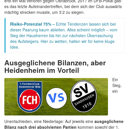
erst ein Mal verloren gegen Osnabrück. 2017 im DFB-Pokal gab
es das letzte Aufeinandertreffen, bei dem sich der Club auswärts
mächtig strecken musste, um 3:2 zu siegen.
Risiko-Potenzial 75% –
Echte Tendenzen lassen sich bei
dieser Paarung kaum ableiten. Alles scheint möglich – vom
Sieg der Hausherren bis hin zur nächsten Überraschung
des Aufsteigers. Hier zu wetten, halten wir für keine kluge
Idee.
Ausgeglichene Bilanzen, aber
Heidenheim im Vorteil
Ein
Sieg,
ein
Unentschieden, eine Niederlage: Auf jeweils eine
ausgeglichene
Bilanz nach drei absolvierten Partien
kommen sowohl der 1.