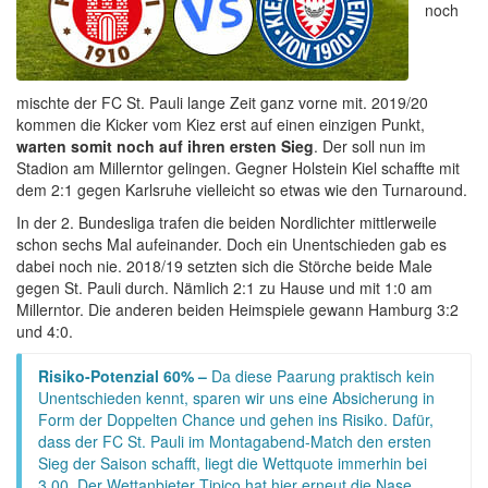
noch
mischte der FC St. Pauli lange Zeit ganz vorne mit. 2019/20
kommen die Kicker vom Kiez erst auf einen einzigen Punkt,
warten somit noch auf ihren ersten Sieg
. Der soll nun im
Stadion am Millerntor gelingen. Gegner Holstein Kiel schaffte mit
dem 2:1 gegen Karlsruhe vielleicht so etwas wie den Turnaround.
In der 2. Bundesliga trafen die beiden Nordlichter mittlerweile
schon sechs Mal aufeinander. Doch ein Unentschieden gab es
dabei noch nie. 2018/19 setzten sich die Störche beide Male
gegen St. Pauli durch. Nämlich 2:1 zu Hause und mit 1:0 am
Millerntor. Die anderen beiden Heimspiele gewann Hamburg 3:2
und 4:0.
Risiko-Potenzial 60% –
Da diese Paarung praktisch kein
Unentschieden kennt, sparen wir uns eine Absicherung in
Form der Doppelten Chance und gehen ins Risiko. Dafür,
dass der FC St. Pauli im Montagabend-Match den ersten
Sieg der Saison schafft, liegt die Wettquote immerhin bei
3,00. Der Wettanbieter Tipico hat hier erneut die Nase