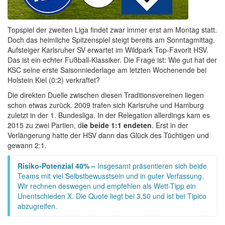
Topspiel der zweiten Liga findet zwar immer erst am Montag statt.
Doch das heimliche Spitzenspiel steigt bereits am Sonntagmittag.
Aufsteiger Karlsruher SV erwartet im Wildpark Top-Favorit HSV.
Das ist ein echter Fußball-Klassiker. Die Frage ist: Wie gut hat der
KSC seine erste Saisonniederlage am letzten Wochenende bei
Holstein Kiel (0:2) verkraftet?
Die direkten Duelle zwischen diesen Traditionsvereinen liegen
schon etwas zurück. 2009 trafen sich Karlsruhe und Hamburg
zuletzt in der 1. Bundesliga. In der Relegation allerdings kam es
2015 zu zwei Partien, d
ie beide 1:1 endeten
. Erst in der
Verlängerung hatte der HSV dann das Glück des Tüchtigen und
gewann 2:1.
Risiko-Potenzial 40% –
Insgesamt präsentieren sich beide
Teams mit viel Selbstbewusstsein und in guter Verfassung.
Wir rechnen deswegen und empfehlen als Wett-Tipp ein
Unentschieden X. Die Quote liegt bei 3,50 und ist bei Tipico
abzugreifen.