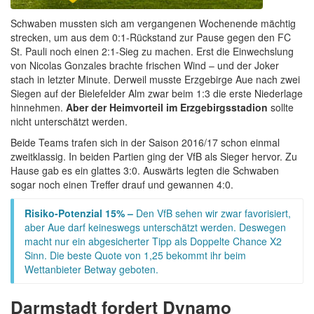
Schwaben mussten sich am vergangenen Wochenende mächtig
strecken, um aus dem 0:1-Rückstand zur Pause gegen den FC
St. Pauli noch einen 2:1-Sieg zu machen. Erst die Einwechslung
von Nicolas Gonzales brachte frischen Wind – und der Joker
stach in letzter Minute. Derweil musste Erzgebirge Aue nach zwei
Siegen auf der Bielefelder Alm zwar beim 1:3 die erste Niederlage
hinnehmen.
Aber der Heimvorteil im Erzgebirgsstadion
sollte
nicht unterschätzt werden.
Beide Teams trafen sich in der Saison 2016/17 schon einmal
zweitklassig. In beiden Partien ging der VfB als Sieger hervor. Zu
Hause gab es ein glattes 3:0. Auswärts legten die Schwaben
sogar noch einen Treffer drauf und gewannen 4:0.
Risiko-Potenzial 15% –
Den VfB sehen wir zwar favorisiert,
aber Aue darf keineswegs unterschätzt werden. Deswegen
macht nur ein abgesicherter Tipp als Doppelte Chance X2
Sinn. Die beste Quote von 1,25 bekommt ihr beim
Wettanbieter Betway geboten.
Darmstadt fordert Dynamo