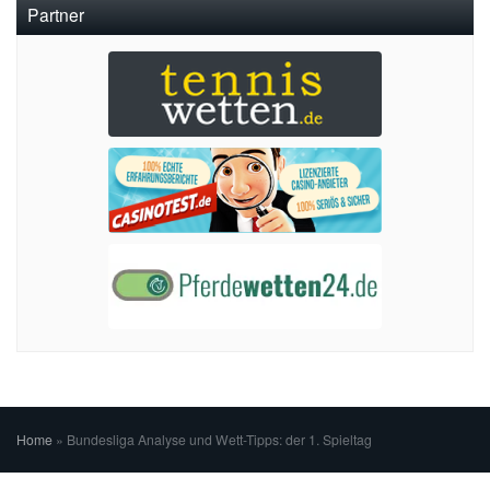
Partner
Home
»
Bundesliga Analyse und Wett-Tipps: der 1. Spieltag