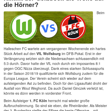
die Hörner?
Beim
Halleschen FC wartete am vergangenen Wochenende ein hartes
Stück Arbeit auf den
VfL Wolfsburg
im DFB-Pokal. Erst in der
Verlängerung setzten sich die Niedersachsen schlussendlich mit
5:3 durch. Davor hatte der VfL noch durch ein imposantes 8:1
gegen OGC Nizza überzeugt. Dank eines starken Schlussspurts
in der Saison 2018/19 qualifizierte sich Wolfsburg zudem für die
Europa League. Der Verein scheint sich wieder auf dem
aufsteigenden Ast zu befinden. Doch für den Ligaauftakt droht der
Ausfall von Wout Weghorst. Da auch Daniel Ginczek verletzt ist,
könnte es dünn werden in vorderster Front.
Beim Aufsteiger
1. FC Köln
herrscht mal wieder große
Aufbruchstimmung. So sind sie eben, die Rheinländer. Als Meister
der 2. Bundesliga stellte der Effzee die beste Offensive – mit