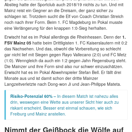
Abstieg hatte der Sportclub auch 2018/19 nichts zu tun. Und mit
Mainz reist ein Gegner an die Dreisam, der ganz sicher zu
schlagen ist. Trotzdem sucht die Elf von Coach Christian Streich
noch nach ihrer Form. Beim 1. FC Magdeburg im Pokal musste
eine Verlängerung für den knappen 1:0-Sieg herhalten.
Erwischt hat es im Pokal allerdings die Rheinhessen. Denn der
1.
FSV Mainz 05
hatte beim Drittligisten 1. FC Kaiserslautern mit 0:2
das Nachsehen. Und das, obwohl die Vorbereitung so schlecht
gar nicht lief mit Siegen gegen Rayo Vallecano (2:0) und FC Metz
(1:0). Wenngleich da auch ein 1:2 gegen Jahn Regensburg steht.
Die Mainzer und ihre Form sind also nur schwer einzuschätzen.
Erwischt hat es im Pokal Abwehrspieler Stefan Bell. Er fällt drei
Monate aus und ist damit schon der dritte Mainzer
Langzeitverletzte nach Dong-won Ji und Jean-Philippe Mateta.
Risiko-Potenzial 60% –
In diesem Match ist nahezu alles
drin, weswegen eine Wette aus unserer Sicht hier auch zu
riskant erscheint. Besser erst einmal schauen, wie sich
Freiburg und Mainz anstellen.
Nimmt der Geißbock die Wölfe auf