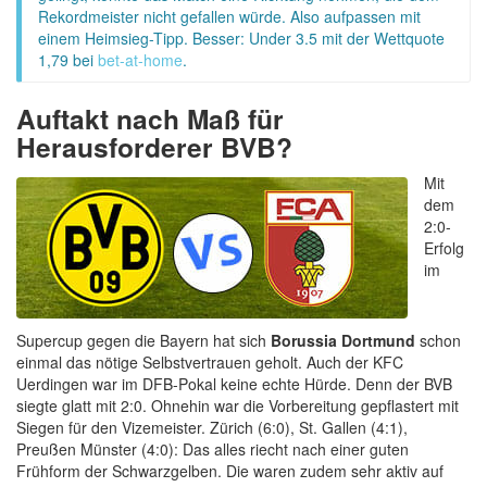
Rekordmeister nicht gefallen würde. Also aufpassen mit
einem Heimsieg-Tipp. Besser: Under 3.5 mit der Wettquote
1,79 bei
bet-at-home
.
Auftakt nach Maß für
Herausforderer BVB?
Mit
dem
2:0-
Erfolg
im
Supercup gegen die Bayern hat sich
Borussia Dortmund
schon
einmal das nötige Selbstvertrauen geholt. Auch der KFC
Uerdingen war im DFB-Pokal keine echte Hürde. Denn der BVB
siegte glatt mit 2:0. Ohnehin war die Vorbereitung gepflastert mit
Siegen für den Vizemeister. Zürich (6:0), St. Gallen (4:1),
Preußen Münster (4:0): Das alles riecht nach einer guten
Frühform der Schwarzgelben. Die waren zudem sehr aktiv auf