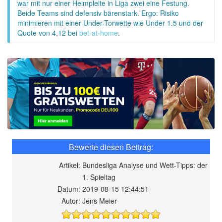
war mit nur einer Heimpleite in Liga zwei eine Festung.
Beide Teams sind defensiv bärenstark. Ergo: Risiko
minimieren mit einer Under-Torwette wie Under 1.5 und der
Quote von 4,12 bei
bet-at-home
.
Artikel:
Bundesliga Analyse und Wett-Tipps: der
1. Spieltag
Datum:
2019-08-15 12:44:51
Autor:
Jens Meier