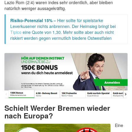
Lazio Rom (2:4) waren indes sehr ordentlich, aber bleiben
natürlich weniger aussagekräftig.
Risiko-Potenzial 15% –
Hier sollte für spielstarke
Leverkusener nichts anbrennen. Der Heimsieg bringt bei
Tipico
eine Quote von 1,30. Mehr sollte aber auch nicht
riskiert werden gegen vermutlich biedere Ostwestfalen
Schielt Werder Bremen wieder
nach Europa?
Eine