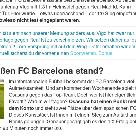
unterlag Vigo mit 1:3 im Heimspiel gegen Real Madrid. Kann
 Tür. Hier wurde – etwas überraschend – der 1:0 Sieg eingefah
sowieso nicht fest eingeplant waren
.
nität sieht nach unserer Meinung anders aus. Vigo hat zwar nur
derlage gegen Real ist zu verschmerzen. Wir setzen daher auf d
inen 2-Tore-Vorsprung mit auf dem Weg. Dafür erhalten wir bei
ell sicherst du dir vorher einen
Sportwetten. Bonus
.
ßen FC Barcelona stand?
Im internationalen Fußball bekommt der FC Barcelona viel
Aufmerksamkeit. Und am kommenden Wochenende spielt
Osasuna gegen das Top-Team. Doch wer ist hier eigentlich
Favorit? Warum wir fragen?
Osasuna hat einen Punkt me
dem Konto
und steht zwei Plätze über dem spanischen F
Dieses Kunststück ist ihnen mit einem Sieg zum Auftakt u
Remis gelungen. Genauer gesagt gab es den 1:0 Erfolg be
 90 Minuten noch immer 0:0.