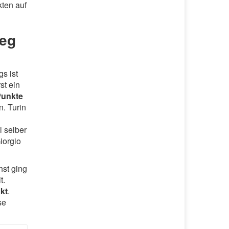
kten auf
Weg
gs ist
st ein
Punkte
n. Turin
l selber
iorgio
hst ging
t.
kt
.
se