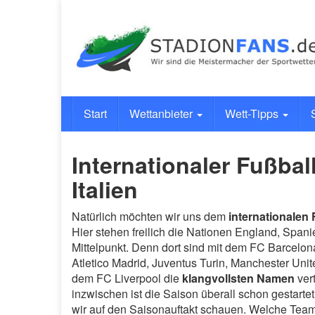
Skip
to
main
content
Start
Wettanbieter
Wett-Tipps
Internationaler Fußbal
Italien
Natürlich möchten wir uns dem
internationalen 
Hier stehen freilich die Nationen England, Spani
Mittelpunkt. Denn dort sind mit dem FC Barcelon
Atletico Madrid, Juventus Turin, Manchester Unit
dem FC Liverpool die
klangvollsten Namen
ver
inzwischen ist die Saison überall schon gestarte
wir auf den Saisonauftakt schauen. Welche Team