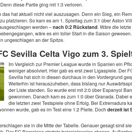
 Denn diese Partie ging mit 1:3 verloren.
das hat aktuell nicht viel auszusagen. Denn ein Sieg, ein Rem
 zu platzieren. So kam es am 1. Spieltag zum 3:1 über Aston Vill
erausgeschlagen werden –
nach 0:2 Rückstand
. Wäre die letzte
ebengegangen, wäre es ein toller Start in die Saison gewesen.
ein ungeschlagen an der Spitze.
C Sevilla Celta Vigo zum 3. Spiel
Im Vergleich zur Premier League wurde in Spanien ein Pflic
weniger absolviert. Hier gab es erst zwei Ligaspiele. Der F
Sevilla hat sich in diesen durchaus in den Vordergrund gesp
Weiterhin ist herauszuheben, dass bislang nur Auswärtsspi
der Liste standen. So wurde erst mit 2:0 über Espanyol Ba
gewonnen. Danach kam es zum 1:0 über Granada. Dabei 
die letzten zwei Testspiele ohne Erfolg. Bei Extremadura k
onnen wurde, gab es im Test eine 1:2 Pleite. Doch
derzeit ist 
rschlagen sie in die Mitte der Tabelle. Genauer gesagt sind sie
anik. Der FC Barcelona startete beispielsweise ebenso. Außerd