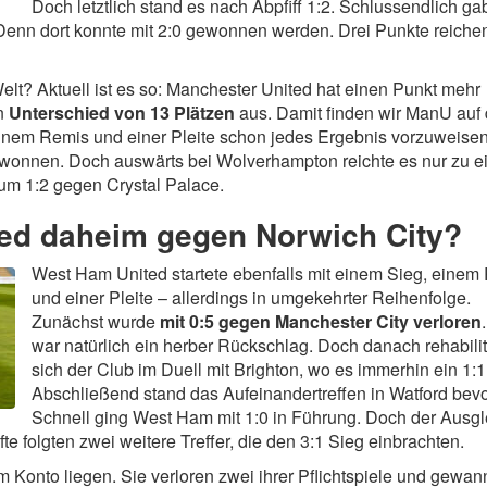
Doch letztlich stand es nach Abpfiff 1:2. Schlussendlich ga
 Denn dort konnte mit 2:0 gewonnen werden. Drei Punkte reiche
Welt? Aktuell ist es so: Manchester United hat einen Punkt mehr
en
Unterschied von 13 Plätzen
aus. Damit finden wir ManU auf
einem Remis und einer Pleite schon jedes Ergebnis vorzuweisen
wonnen. Doch auswärts bei Wolverhampton reichte es nur zu 
zum 1:2 gegen Crystal Palace.
ed daheim gegen Norwich City?
West Ham United startete ebenfalls mit einem Sieg, einem
und einer Pleite – allerdings in umgekehrter Reihenfolge.
Zunächst wurde
mit 0:5 gegen Manchester City verloren
war natürlich ein herber Rückschlag. Doch danach rehabilit
sich der Club im Duell mit Brighton, wo es immerhin ein 1:1
Abschließend stand das Aufeinandertreffen in Watford bevo
Schnell ging West Ham mit 1:0 in Führung. Doch der Ausgl
lfte folgten zwei weitere Treffer, die den 3:1 Sieg einbrachten.
m Konto liegen. Sie verloren zwei ihrer Pflichtspiele und gewa