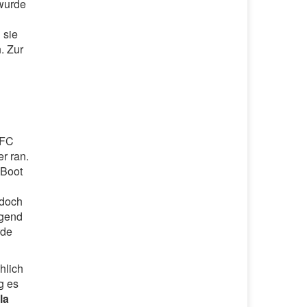
 wurde
 sie
. Zur
 FC
r ran.
-Boot
edoch
lgend
rde
hlich
g es
la