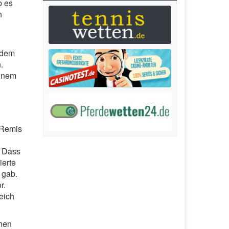
b es
n
 dem
.
einem
 Remis
. Dass
ierte
 gab.
r.
eich
nnen