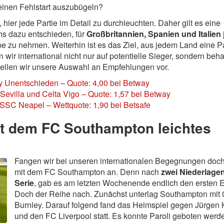
einen Fehlstart auszubügeln?
hier jede Partie im Detail zu durchleuchten. Daher gilt es eine
ns dazu entschieden, für
Großbritannien, Spanien und Italien
pe zu nehmen. Weiterhin ist es das Ziel, aus jedem Land eine 
wir international nicht nur auf potentielle Sieger, sondern beha
tellen wir unsere Auswahl an Empfehlungen vor.
y Unentschieden – Quote: 4,00 bei Betway
evilla und Celta Vigo – Quote: 1,57 bei Betway
SSC Neapel – Wettquote: 1,90 bei Betsafe
it dem FC Southampton leichtes
Fangen wir bei unseren internationalen Begegnungen doch
mit dem FC Southampton an. Denn nach
zwei Niederlagen
Serie
, gab es am letzten Wochenende endlich den ersten E
Doch der Reihe nach. Zunächst unterlag Southampton mit 0
Burnley. Darauf folgend fand das Heimspiel gegen Jürgen 
und den FC Liverpool statt. Es konnte Paroli geboten werd