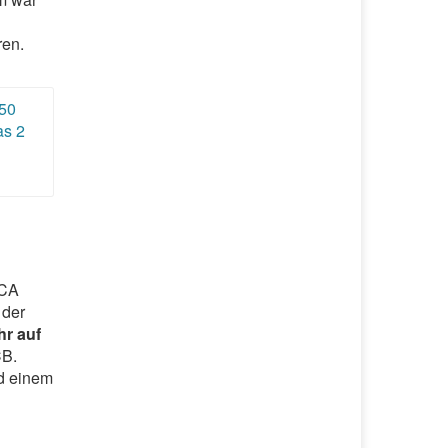
ren.
 50
as 2
 CA
 der
hr auf
CB.
nd einem
i