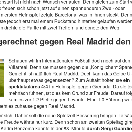
start ist nicht nach Wunsch verlaufen. Denn gleich zum Start
ns freuen sich schon jetzt auf einen spannenderen Zwei- oder
im ersten Heimspiel zeigte Barcelona, was in ihnen steckt. Denn
te jedoch erst mal einem Rückstand hinterher gelaufen werden
 drehte die Partie mit zwei Treffern und ebnete den Weg.
usgerechnet gegen Real Madrid den
Schauen wir im internationalen Fußball doch noch auf den
Villarreal. Denn sie müssen gegen die „Königlichen“ Spanie
Gemeint ist natürlich Real Madrid. Doch kann das Gelbe U
überhaupt etwas gegensetzen? Zum Auftakt holten sie
ein
spektakuläres 4:4
im Heimspiel gegen Grenada. Da sie j
mehrfach führten, ist dies kein Grund zur Freude. Darauf fo
kam es zur 1:2 Pleite gegen Levante. Eine 1:0 Führung wu
 geht es zuhause gegen Real Madrid.
 sich. Daher soll die neue Spielzeit Besserung bringen. Tatsäc
die Freude währte nur kurz. Denn schon am zweiten Spieltag gin
h Karim Benzema konnte in der 88. Minute
durch Sergi Guardio