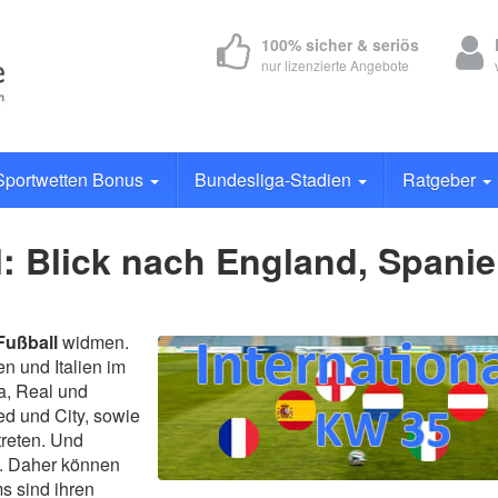
100% sicher & seriös
nur lizenzierte Angebote
Sportwetten Bonus
Bundesliga-Stadien
Ratgeber
l: Blick nach England, Spanie
Fußball
widmen.
en und Italien im
a, Real und
ed und City, sowie
treten. Und
t. Daher können
s sind ihren