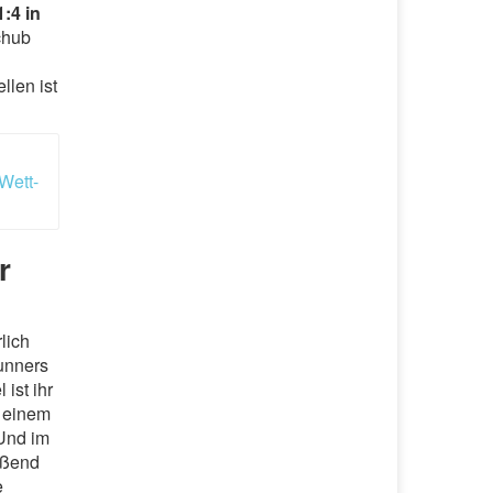
1:4 in
chub
llen ist
Wett-
r
lich
unners
ist ihr
t einem
Und im
eßend
e