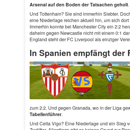
Arsenal auf den Boden der Tatsachen geholt
.
Und Tottenham? Sie sind immerhin Siebter. Doch 
eine Niederlage reichen aktuell hin, um sich dort
Immerhin konnte bei Manchester City ein 2:2 h
daheim gegen Newcastle nicht mit einem 0:1 dan
England steht der FC Liverpool als einziger Ver
In Spanien empfängt der F
zum 2:2. Und gegen Granada, wo in der Liga gew
Tabellenführer
.
Und Celta Vigo? Eine Niederlage und ein Sieg ve
Zwölfter. Allerdings gibt es keinen Grund zur P