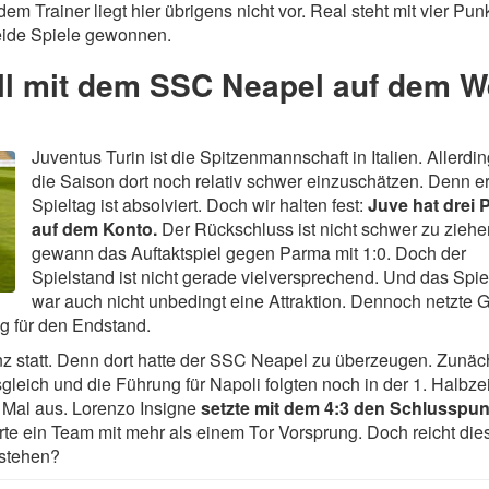
m Trainer liegt hier übrigens nicht vor. Real steht mit vier Pun
beide Spiele gewonnen.
ell mit dem SSC Neapel auf dem 
Juventus Turin ist die Spitzenmannschaft in Italien. Allerdin
die Saison dort noch relativ schwer einzuschätzen. Denn er
Spieltag ist absolviert. Doch wir halten fest:
Juve hat drei 
auf dem Konto.
Der Rückschluss ist nicht schwer zu ziehe
gewann das Auftaktspiel gegen Parma mit 1:0. Doch der
Spielstand ist nicht gerade vielversprechend. Und das Spie
war auch nicht unbedingt eine Attraktion. Dennoch netzte G
tig für den Endstand.
nz statt. Denn dort hatte der SSC Neapel zu überzeugen. Zunäc
gleich und die Führung für Napoli folgten noch in der 1. Halbzei
i Mal aus. Lorenzo Insigne
setzte mit dem 4:3 den Schlusspun
te ein Team mit mehr als einem Tor Vorsprung. Doch reicht die
estehen?