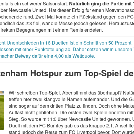
nfalls ein schwerer Saisonstart.
Natürlich ging die Partie mit 
er Newcastle United. Hat dieser Erfolg für einen Motivationss
chenende rund. Zwei Mal konnte ein Rückstand gegen den FC
dlich das 2:3 fiel, war die Messe jedoch gelesen. Herauszuste
 direkten Begegnungen mit einem Remis endeten.
 Unentschieden in 16 Duellen ist ein Schnitt von 50 Prozent.
ossen mit einer Punkteteilung ab. Daher setzen wir in unseren
acher Betway dafür eine 4,00 als Wettquote.
ttenham Hotspur zum Top-Spiel de
Wir schreiben Top-Spiel. Aber stimmt das überhaupt? Natür
treffen hier zwei klangvolle Namen aufeinander. Und die G
sind sogar auf dem dritten Platz zu finden. Doch ohne Makel 
Auftakt nicht geblieben. Die ersten zwei Spiele endeten mi
Sieg. So wurde mit 1:0 über Newcastle United gewonnen. 
Duell mit dem FC Burnley gab es das knappe 2:1. Anschli
stand jedoch die Reise zum FC Liverpool bevor. Dort wurd