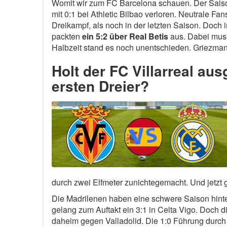
Womit wir zum FC Barcelona schauen. Der Saison
mit 0:1 bei Athletic Bilbao verloren. Neutrale Fa
Dreikampf, als noch in der letzten Saison. Doch 
packten
ein 5:2 über Real Betis
aus. Dabei muss
Halbzeit stand es noch unentschieden. Griezmann
Holt der FC Villarreal a
ersten Dreier?
durch zwei Elfmeter zunichtegemacht. Und jetzt
Die Madrilenen haben eine schwere Saison hinter
gelang zum Auftakt ein 3:1 in Celta Vigo. Doch 
daheim gegen Valladolid. Die 1:0 Führung durc