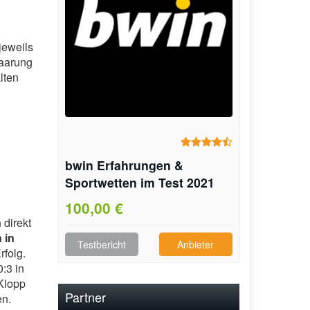
jeweils
Paarung
lten
bwin Erfahrungen &
Sportwetten im Test 2021
100,00 €
 direkt
 in
Testbericht
Anbieter
rfolg.
:3 in
Klopp
Partner
en.