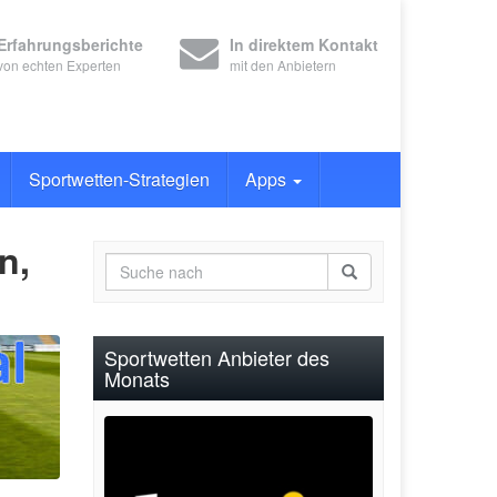
Erfahrungsberichte
In direktem Kontakt
von echten Experten
mit den Anbietern
Sportwetten-Strategien
Apps
n,
Sportwetten Anbieter des
Monats