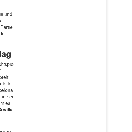
is und
a.
 Partie
 In
tag
htspiel
C
ielt.
ele in
rcelona
endeten
am es
Sevilla
em war