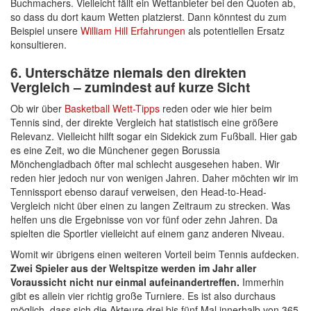
Buchmachers. Vielleicht fällt ein Wettanbieter bei den Quoten ab,
so dass du dort kaum Wetten platzierst. Dann könntest du zum
Beispiel unsere
William Hill Erfahrungen
als potentiellen Ersatz
konsultieren.
6. Unterschätze niemals den direkten
Vergleich – zumindest auf kurze Sicht
Ob wir über
Basketball Wett-Tipps
reden oder wie hier beim
Tennis sind, der direkte Vergleich hat statistisch eine größere
Relevanz. Vielleicht hilft sogar ein Sidekick zum Fußball. Hier gab
es eine Zeit, wo die Münchener gegen Borussia
Mönchengladbach öfter mal schlecht ausgesehen haben. Wir
reden hier jedoch nur von wenigen Jahren. Daher möchten wir im
Tennissport ebenso darauf verweisen, den Head-to-Head-
Vergleich nicht über einen zu langen Zeitraum zu strecken. Was
helfen uns die Ergebnisse von vor fünf oder zehn Jahren. Da
spielten die Sportler vielleicht auf einem ganz anderen Niveau.
Womit wir übrigens einen weiteren Vorteil beim Tennis aufdecken.
Zwei Spieler aus der Weltspitze werden im Jahr aller
Voraussicht nicht nur einmal aufeinandertreffen.
Immerhin
gibt es allein vier richtig große Turniere. Es ist also durchaus
möglich, dass sich die Akteure drei bis fünf Mal innerhalb von 365