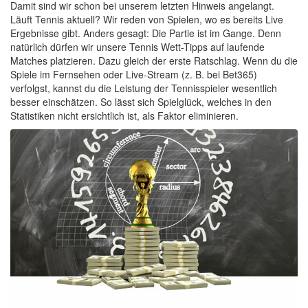
Damit sind wir schon bei unserem letzten Hinweis angelangt.
Läuft Tennis aktuell? Wir reden von Spielen, wo es bereits Live
Ergebnisse gibt. Anders gesagt: Die Partie ist im Gange. Denn
natürlich dürfen wir unsere Tennis Wett-Tipps auf laufende
Matches platzieren. Dazu gleich der erste Ratschlag. Wenn du die
Spiele im Fernsehen oder Live-Stream (z. B. bei Bet365)
verfolgst, kannst du die Leistung der Tennisspieler wesentlich
besser einschätzen. So lässt sich Spielglück, welches in den
Statistiken nicht ersichtlich ist, als Faktor eliminieren.