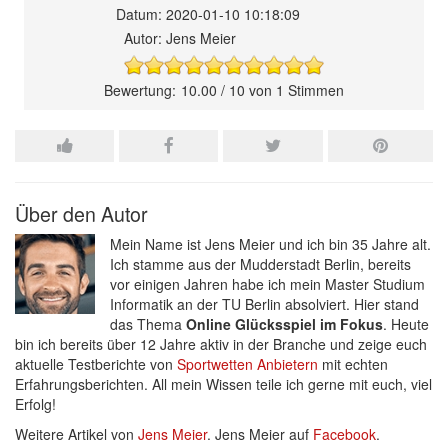
Datum:
2020-01-10 10:18:09
Autor:
Jens Meier
10.00
/
10
von
1
Stimmen
Über den Autor
Mein Name ist Jens Meier und ich bin 35 Jahre alt.
Ich stamme aus der Mudderstadt Berlin, bereits
vor einigen Jahren habe ich mein Master Studium
Informatik an der TU Berlin absolviert. Hier stand
das Thema
Online Glücksspiel im Fokus
. Heute
bin ich bereits über 12 Jahre aktiv in der Branche und zeige euch
aktuelle Testberichte von
Sportwetten Anbietern
mit echten
Erfahrungsberichten. All mein Wissen teile ich gerne mit euch, viel
Erfolg!
Weitere Artikel von
Jens Meier
. Jens Meier auf
Facebook
.