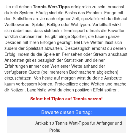
Um mit deinen
Tennis Wett-Tipps
erfolgreich zu sein, brauchst
du kein System. Häufig sind die Basics das Problem. Fange mit
den Statistiken an. Je nach eigener Zeit, spezialisierst du dich auf
Wettbewerbe, Spieler, Beläge oder Wetttypen. Vorteilhaft wirkt
sich dabei aus, dass sich beim Tennissport oftmals die Favoriten
wirklich durchsetzen. Es gibt einige Sportler, die haben ganze
Dekaden mit ihren Erfolgen geprägt. Bei Live-Wetten lässt sich
zudem der Spielstart abwarten. Diesbezüglich erhöhst du deinen
Erfolg, indem du die Spiele im Fernsehen oder Stream anschaust.
Ansonsten gilt es bezüglich der Statistiken und deiner
Erfahrungen immer den Wert einer Wette anhand der
verfügbaren Quote (bei mehreren Buchmachern abgleichen)
einzuschätzen. Von heute auf morgen wirst du deine Ausbeute
kaum verbessern können. Protokolliere deine Wetten und mache
dir Notizen. Langfristig wirst du einen positiven Effekt spüren.
Sofort bei Tipico auf Tennis setzen!
Artikel:
10 Tennis Wett-Tipps für Anfänger und
Profis