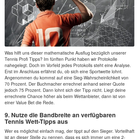
Was hilft uns dieser mathematische Ausflug bezüglich unserer
Tennis Profi Tipps? Im fünften Punkt haben wir Protokolle
nahegelegt. Doch im Vorfeld jedes Protokolls steht eine Analyse.
Erst im Anschluss erfährst du, ob sich eine Sportwette lohnt.
Angenommen du kommst auf eine Sieg-Wahrscheinlichkeit von
70 Prozent. Der Buchmacher errechnet anhand seiner Quote
jedoch 75 Prozent. Dann lohnt sich der Tipp nicht. Liegt deine
errechnete Chance höher als beim Wettanbieter, dann ist von
einer Value Bet die Rede.
9. Nutze die Bandbreite an verfügbaren
Tennis Wett-Tipps aus
Wer es möglichst einfach mag, der tippt auf den Sieger. Vorteilhaft
ist an dieser Stelle zu nennen, dass es sich immer um eine 2-