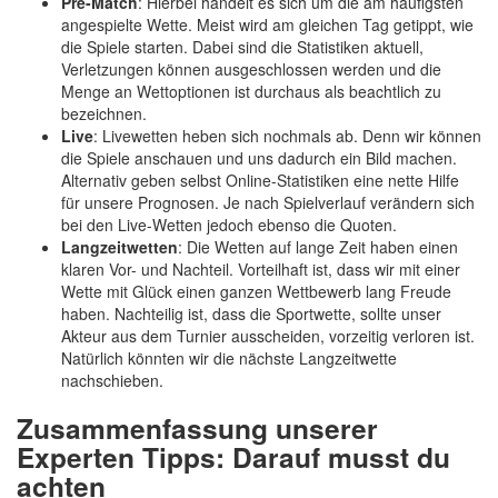
Pre-Match
: Hierbei handelt es sich um die am häufigsten
angespielte Wette. Meist wird am gleichen Tag getippt, wie
die Spiele starten. Dabei sind die Statistiken aktuell,
Verletzungen können ausgeschlossen werden und die
Menge an Wettoptionen ist durchaus als beachtlich zu
bezeichnen.
Live
: Livewetten heben sich nochmals ab. Denn wir können
die Spiele anschauen und uns dadurch ein Bild machen.
Alternativ geben selbst Online-Statistiken eine nette Hilfe
für unsere Prognosen. Je nach Spielverlauf verändern sich
bei den Live-Wetten jedoch ebenso die Quoten.
Langzeitwetten
: Die Wetten auf lange Zeit haben einen
klaren Vor- und Nachteil. Vorteilhaft ist, dass wir mit einer
Wette mit Glück einen ganzen Wettbewerb lang Freude
haben. Nachteilig ist, dass die Sportwette, sollte unser
Akteur aus dem Turnier ausscheiden, vorzeitig verloren ist.
Natürlich könnten wir die nächste Langzeitwette
nachschieben.
Zusammenfassung unserer
Experten Tipps: Darauf musst du
achten