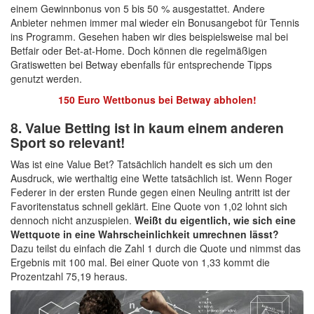
einem Gewinnbonus von 5 bis 50 % ausgestattet. Andere
Anbieter nehmen immer mal wieder ein Bonusangebot für Tennis
ins Programm. Gesehen haben wir dies beispielsweise mal bei
Betfair oder Bet-at-Home. Doch können die regelmäßigen
Gratiswetten bei Betway ebenfalls für entsprechende Tipps
genutzt werden.
150 Euro Wettbonus bei Betway abholen!
8. Value Betting ist in kaum einem anderen
Sport so relevant!
Was ist eine Value Bet? Tatsächlich handelt es sich um den
Ausdruck, wie werthaltig eine Wette tatsächlich ist. Wenn Roger
Federer in der ersten Runde gegen einen Neuling antritt ist der
Favoritenstatus schnell geklärt. Eine Quote von 1,02 lohnt sich
dennoch nicht anzuspielen.
Weißt du eigentlich, wie sich eine
Wettquote in eine Wahrscheinlichkeit umrechnen lässt?
Dazu teilst du einfach die Zahl 1 durch die Quote und nimmst das
Ergebnis mit 100 mal. Bei einer Quote von 1,33 kommt die
Prozentzahl 75,19 heraus.