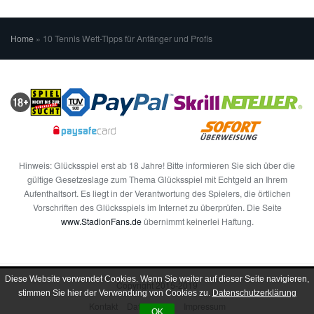
Home
»
10 Tennis Wett-Tipps für Anfänger und Profis
Hinweis: Glücksspiel erst ab 18 Jahre! Bitte informieren Sie sich über die
gültige Gesetzeslage zum Thema Glücksspiel mit Echtgeld an Ihrem
Aufenthaltsort. Es liegt in der Verantwortung des Spielers, die örtlichen
Vorschriften des Glücksspiels im Internet zu überprüfen. Die Seite
www.StadionFans.de
übernimmt keinerlei Haftung.
Diese Website verwendet Cookies. Wenn Sie weiter auf dieser Seite navigieren,
Copyright 2015-2019
stimmen Sie hier der Verwendung von Cookies zu.
Datenschutzerklärung
Kontakt
Datenschutz
Impressum
OK