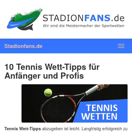
Skip
to
main
content
Stadionfans.de
Toggl
navig
10 Tennis Wett-Tipps für
Anfänger und Profis
Tennis Wett-Tipps
abzugeben ist leicht. Langfristig erfolgreich zu