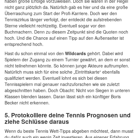
haben große Erfolge vorzuweisen. Doch sie waren in der Regel
nicht ganz plötzlich da. Natürlich gab es hier und da eine große
Überraschung zum Start der Profi-Karriere. Doch wer den
Tenniszirkus länger verfolgt, der entdeckt die aufstrebenden
Sterne vielleicht rechtzeitig. Eventuell sogar vor den
Buchmachern. Denn zu diesem Zeitpunkt sind die Quoten noch
hoch. Und die Chance auf einen Tipp auf den Außenseiter ist
entsprechend hoch.
Hast du schon einmal von den
Wildcards
gehört. Dabei wird
Spielern der Zugang zu einem Turnier gewährt, an dem er sonst
nicht teilnehmen könnte. So können junge Akteure auftrumpfen.
Natürlich muss sich für eine solche „Eintrittskarte“ ebenfalls
qualifiziert werden. Eventuell lohnt es sich bei diesen
Tennisspielern mal genauer nachzuforschen wie sie zuletzt
abgeschnitten haben. Doch Obacht: Nicht von Siegen in unteren
Klassen blenden lassen. Daran lässt sich ein künftiger Boris
Becker nicht erkennen.
5. Protokolliere deine Tennis Prognosen und
ziehe Schlüsse daraus
Wenn du beste Tennis Wett-Tipps abgeben möchtest, dann musst
du dafür auch ein wenig Zeit investieren. Aus eigener Erfahrung