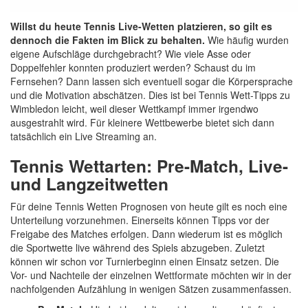
Willst du heute Tennis Live-Wetten platzieren, so gilt es
dennoch die Fakten im Blick zu behalten.
Wie häufig wurden
eigene Aufschläge durchgebracht? Wie viele Asse oder
Doppelfehler konnten produziert werden? Schaust du im
Fernsehen? Dann lassen sich eventuell sogar die Körpersprache
und die Motivation abschätzen. Dies ist bei Tennis Wett-Tipps zu
Wimbledon leicht, weil dieser Wettkampf immer irgendwo
ausgestrahlt wird. Für kleinere Wettbewerbe bietet sich dann
tatsächlich ein Live Streaming an.
Tennis Wettarten: Pre-Match, Live-
und Langzeitwetten
Für deine Tennis Wetten Prognosen von heute gilt es noch eine
Unterteilung vorzunehmen. Einerseits können Tipps vor der
Freigabe des Matches erfolgen. Dann wiederum ist es möglich
die Sportwette live während des Spiels abzugeben. Zuletzt
können wir schon vor Turnierbeginn einen Einsatz setzen. Die
Vor- und Nachteile der einzelnen Wettformate möchten wir in der
nachfolgenden Aufzählung in wenigen Sätzen zusammenfassen.