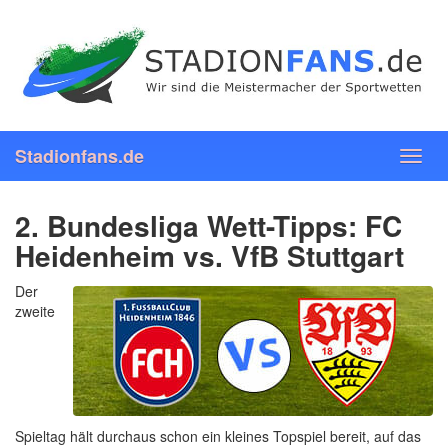
Skip
to
main
content
Stadionfans.de
Toggl
navig
2. Bundesliga Wett-Tipps: FC
Heidenheim vs. VfB Stuttgart
Der
zweite
Spieltag hält durchaus schon ein kleines Topspiel bereit, auf das