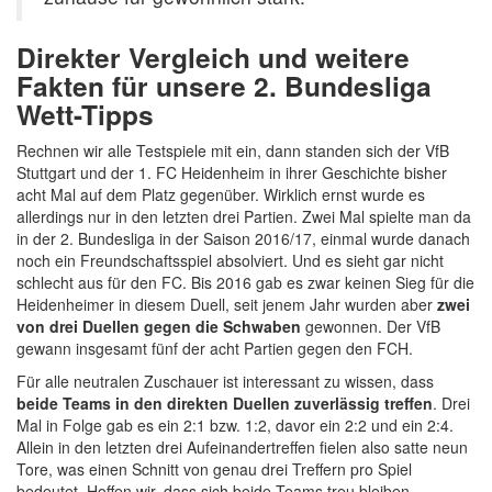
Direkter Vergleich und weitere
Fakten für unsere 2. Bundesliga
Wett-Tipps
Rechnen wir alle Testspiele mit ein, dann standen sich der VfB
Stuttgart und der 1. FC Heidenheim in ihrer Geschichte bisher
acht Mal auf dem Platz gegenüber. Wirklich ernst wurde es
allerdings nur in den letzten drei Partien. Zwei Mal spielte man da
in der 2. Bundesliga in der Saison 2016/17, einmal wurde danach
noch ein Freundschaftsspiel absolviert. Und es sieht gar nicht
schlecht aus für den FC. Bis 2016 gab es zwar keinen Sieg für die
Heidenheimer in diesem Duell, seit jenem Jahr wurden aber
zwei
von drei Duellen gegen die Schwaben
gewonnen. Der VfB
gewann insgesamt fünf der acht Partien gegen den FCH.
Für alle neutralen Zuschauer ist interessant zu wissen, dass
beide Teams in den direkten Duellen zuverlässig treffen
. Drei
Mal in Folge gab es ein 2:1 bzw. 1:2, davor ein 2:2 und ein 2:4.
Allein in den letzten drei Aufeinandertreffen fielen also satte neun
Tore, was einen Schnitt von genau drei Treffern pro Spiel
bedeutet. Hoffen wir, dass sich beide Teams treu bleiben.