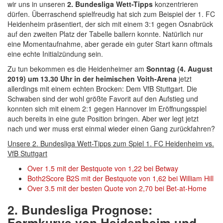
wir uns in unseren
2. Bundesliga Wett-Tipps
konzentrieren
dürfen. Überraschend spielfreudig hat sich zum Beispiel der 1. FC
Heidenheim präsentiert, der sich mit einem 3:1 gegen Osnabrück
auf den zweiten Platz der Tabelle ballern konnte. Natürlich nur
eine Momentaufnahme, aber gerade ein guter Start kann oftmals
eine echte Initialzündung sein.
Zu tun bekommen es die Heidenheimer am
Sonntag (4. August
2019) um 13.30 Uhr in der heimischen Voith-Arena
jetzt
allerdings mit einem echten Brocken: Dem VfB Stuttgart. Die
Schwaben sind der wohl größte Favorit auf den Aufstieg und
konnten sich mit einem 2:1 gegen Hannover im Eröffnungsspiel
auch bereits in eine gute Position bringen. Aber wer legt jetzt
nach und wer muss erst einmal wieder einen Gang zurückfahren?
Unsere 2. Bundesliga Wett-Tipps zum Spiel 1. FC Heidenheim vs.
VfB Stuttgart
Over 1.5 mit der Bestquote von 1,22 bei Betway
Both2Score B2S mit der Bestquote von 1,62 bei William Hill
Over 3.5 mit der besten Quote von 2,70 bei Bet-at-Home
2. Bundesliga Prognose:
Formkurve von Heidenheim und