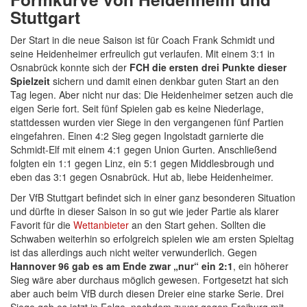
Stuttgart
Der Start in die neue Saison ist für Coach Frank Schmidt und
seine Heidenheimer erfreulich gut verlaufen. Mit einem 3:1 in
Osnabrück konnte sich der
FCH die ersten drei Punkte dieser
Spielzeit
sichern und damit einen denkbar guten Start an den
Tag legen. Aber nicht nur das: Die Heidenheimer setzen auch die
eigen Serie fort. Seit fünf Spielen gab es keine Niederlage,
stattdessen wurden vier Siege in den vergangenen fünf Partien
eingefahren. Einen 4:2 Sieg gegen Ingolstadt garnierte die
Schmidt-Elf mit einem 4:1 gegen Union Gurten. Anschließend
folgten ein 1:1 gegen Linz, ein 5:1 gegen Middlesbrough und
eben das 3:1 gegen Osnabrück. Hut ab, liebe Heidenheimer.
Der VfB Stuttgart befindet sich in einer ganz besonderen Situation
und dürfte in dieser Saison in so gut wie jeder Partie als klarer
Favorit für die
Wettanbieter
an den Start gehen. Sollten die
Schwaben weiterhin so erfolgreich spielen wie am ersten Spieltag
ist das allerdings auch nicht weiter verwunderlich. Gegen
Hannover 96 gab es am Ende zwar „nur“ ein 2:1
, ein höherer
Sieg wäre aber durchaus möglich gewesen. Fortgesetzt hat sich
aber auch beim VfB durch diesen Dreier eine starke Serie. Drei
Siege gab es jetzt in Folge, nachdem zuvor gegen Freiburg mit