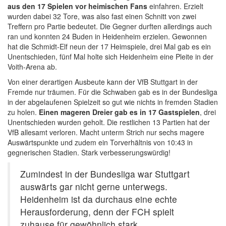
aus den 17 Spielen vor heimischen Fans
einfahren. Erzielt
wurden dabei 32 Tore, was also fast einen Schnitt von zwei
Treffern pro Partie bedeutet. Die Gegner durften allerdings auch
ran und konnten 24 Buden in Heidenheim erzielen. Gewonnen
hat die Schmidt-Elf neun der 17 Heimspiele, drei Mal gab es ein
Unentschieden, fünf Mal holte sich Heidenheim eine Pleite in der
Voith-Arena ab.
Von einer derartigen Ausbeute kann der VfB Stuttgart in der
Fremde nur träumen. Für die Schwaben gab es in der Bundesliga
in der abgelaufenen Spielzeit so gut wie nichts in fremden Stadien
zu holen.
Einen mageren Dreier gab es in 17 Gastspielen
, drei
Unentschieden wurden geholt. Die restlichen 13 Partien hat der
VfB allesamt verloren. Macht unterm Strich nur sechs magere
Auswärtspunkte und zudem ein Torverhältnis von 10:43 in
gegnerischen Stadien. Stark verbesserungswürdig!
Zumindest in der Bundesliga war Stuttgart
auswärts gar nicht gerne unterwegs.
Heidenheim ist da durchaus eine echte
Herausforderung, denn der FCH spielt
zuhause für gewöhnlich stark.