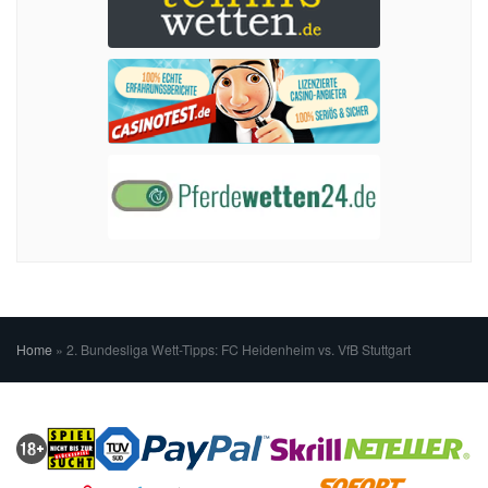
Home
»
2. Bundesliga Wett-Tipps: FC Heidenheim vs. VfB Stuttgart